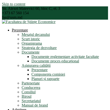
Skip to content
Str. Alexei Mateevici 60, bloc C, et. 3
+373 67 560 154
fse@usm.md
Prezentare
Mesajul decanului
Scurt istoric
Organigrama
Strategia de dezvoltare
Documente
Documente reglementare activitate facultate
Documente proces educațional
Asigurarea calității
Prezentare
Componența comisiei
Planuri și rapoarte
Parteneriate
Conducerea
Consiliul
Biroul
Secretariatul
Manual de brand
Admitere