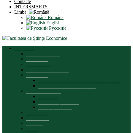
Contacte
INTERSMARTS
Limbă:
Română
English
Русский
Prezentare
Mesajul decanului
Scurt istoric
Organigrama
Strategia de dezvoltare
Documente
Documente reglementare activitate facultate
Documente proces educațional
Asigurarea calității
Prezentare
Componența comisiei
Planuri și rapoarte
Parteneriate
Conducerea
Consiliul
Biroul