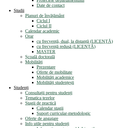
Proiectele departamentului
Date de contact
Studii
Planuri de învățământ
Ciclul I
Ciclul II
Calendar academic
Orar
cu frecvență, dual, la distanță (LICENȚĂ)
cu frecvență redusă (LICENȚĂ)
MASTER
Școală doctorală
Mobilități
Prezentare
Oferte de mobilitate
Mobilități academice
Mobilități studențești
Studenți
Consultații pentru studenți
Tematica tezelor
Stagii de practică
Calendar stagii
Suport curricular-metodologic
Oferte de angajare
Info utile pentru studenți