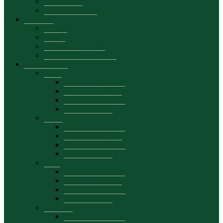
Secretariatul
Manual de brand
Admitere
Licență
Master
Oferta educațională
Materiale promoționale
Departamente
DAA
Prezentare generală
Personal academic
Planuri de activitate
Date de contact
DCIE
Prezentare generală
Personal academic
Planuri de activitate
Date de contact
DFB
Prezentare generală
Personal academic
Planuri de activitate
Date de contact
DEMKT
Prezentare generală