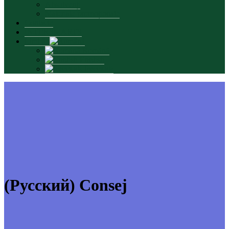
Absolvenți
Materiale promoționale
Contacte
INTERSMARTS
Limbă:
Română
English
Русский
(Русский) Consej