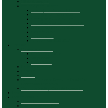
Oferte de angajare
Info utile pentru studenți
Informația pentru anul I, Licență
Contingent ZI – 2025-2026
Contingent FR – 2025-2026
Contingent Masterat — 2025-2026
Ordin – buget/contract 2026
Cazare în cămin
Burse de studii
Taxe de studii 2026-2027
Cercetare
Manifestări științifice
Conferințe șiințifice
Simpozioane
Masa rotunda
Proiectele științifice
Publicații
Rapoarte
Centrul de cercetare Dezvoltare Durabilă și
Performanță Economică
Centrul de Studii și Cercetări Economice
Proiecte
Formare continuă
Despre formare continuă
Plan de învățământ FC