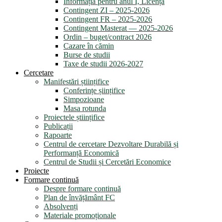
Informația pentru anul I, Licență
Contingent ZI – 2025-2026
Contingent FR – 2025-2026
Contingent Masterat — 2025-2026
Ordin – buget/contract 2026
Cazare în cămin
Burse de studii
Taxe de studii 2026-2027
Cercetare
Manifestări științifice
Conferințe șiințifice
Simpozioane
Masa rotunda
Proiectele științifice
Publicații
Rapoarte
Centrul de cercetare Dezvoltare Durabilă și
Performanță Economică
Centrul de Studii și Cercetări Economice
Proiecte
Formare continuă
Despre formare continuă
Plan de învățământ FC
Absolvenți
Materiale promoționale