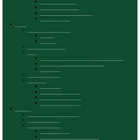
Personal academic
Planuri de activitate
Proiectele departamentului
Date de contact
Studii
Planuri de învățământ
Ciclul I
Ciclul II
Calendar academic
Orar
cu frecvență, dual, la distanță (LICENȚĂ)
cu frecvență redusă (LICENȚĂ)
MASTER
Școală doctorală
Mobilități
Prezentare
Oferte de mobilitate
Mobilități academice
Mobilități studențești
Studenți
Consultații pentru studenți
Tematica tezelor
Stagii de practică
Calendar stagii
Suport curricular-metodologic