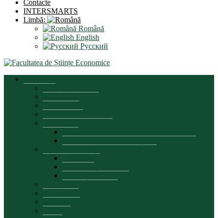
Contacte
INTERSMARTS
Limbă:
Română
English
Русский
Prezentare
Mesajul decanului
Scurt istoric
Organigrama
Strategia de dezvoltare
Documente
Documente reglementare activitate facultate
Documente proces educațional
Asigurarea calității
Prezentare
Componența comisiei
Planuri și rapoarte
Parteneriate
Conducerea
Consiliul
Biroul