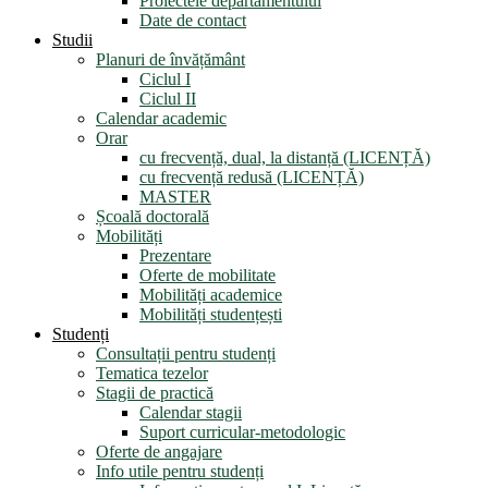
Proiectele departamentului
Date de contact
Studii
Planuri de învățământ
Ciclul I
Ciclul II
Calendar academic
Orar
cu frecvență, dual, la distanță (LICENȚĂ)
cu frecvență redusă (LICENȚĂ)
MASTER
Școală doctorală
Mobilități
Prezentare
Oferte de mobilitate
Mobilități academice
Mobilități studențești
Studenți
Consultații pentru studenți
Tematica tezelor
Stagii de practică
Calendar stagii
Suport curricular-metodologic
Oferte de angajare
Info utile pentru studenți