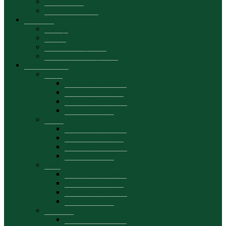
Secretariatul
Manual de brand
Admitere
Licență
Master
Oferta educațională
Materiale promoționale
Departamente
DAA
Prezentare generală
Personal academic
Planuri de activitate
Date de contact
DCIE
Prezentare generală
Personal academic
Planuri de activitate
Date de contact
DFB
Prezentare generală
Personal academic
Planuri de activitate
Date de contact
DEMKT
Prezentare generală