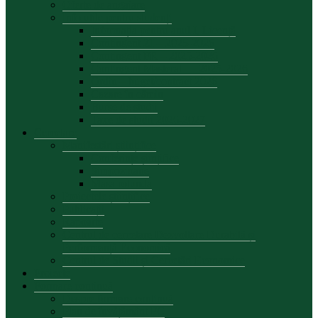
Oferte de angajare
Info utile pentru studenți
Informația pentru anul I, Licență
Contingent ZI – 2025-2026
Contingent FR – 2025-2026
Contingent Masterat — 2025-2026
Ordin – buget/contract 2026
Cazare în cămin
Burse de studii
Taxe de studii 2026-2027
Cercetare
Manifestări științifice
Conferințe șiințifice
Simpozioane
Masa rotunda
Proiectele științifice
Publicații
Rapoarte
Centrul de cercetare Dezvoltare Durabilă și
Performanță Economică
Centrul de Studii și Cercetări Economice
Proiecte
Formare continuă
Despre formare continuă
Plan de învățământ FC