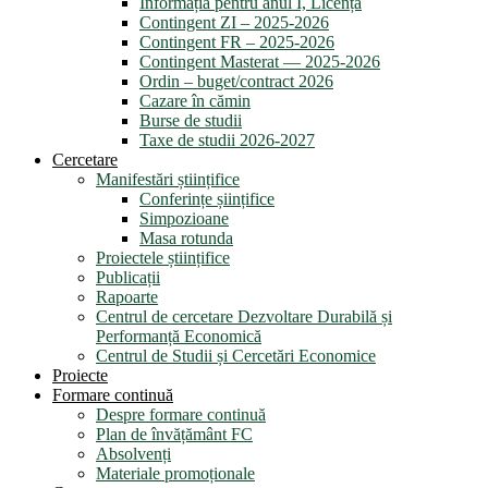
Informația pentru anul I, Licență
Contingent ZI – 2025-2026
Contingent FR – 2025-2026
Contingent Masterat — 2025-2026
Ordin – buget/contract 2026
Cazare în cămin
Burse de studii
Taxe de studii 2026-2027
Cercetare
Manifestări științifice
Conferințe șiințifice
Simpozioane
Masa rotunda
Proiectele științifice
Publicații
Rapoarte
Centrul de cercetare Dezvoltare Durabilă și
Performanță Economică
Centrul de Studii și Cercetări Economice
Proiecte
Formare continuă
Despre formare continuă
Plan de învățământ FC
Absolvenți
Materiale promoționale