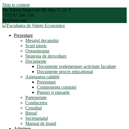
Skip to content
Str. Alexei Mateevici 60, bloc C, et. 3
+373 67 560 154
fse@usm.md
Prezentare
Mesajul decanului
Scurt istoric
Organigrama
Strategia de dezvoltare
Documente
Documente reglementare activitate facultate
Documente proces educațional
Asigurarea calității
Prezentare
Componența comisiei
Planuri și rapoarte
Parteneriate
Conducerea
Consiliul
Biroul
Secretariatul
Manual de brand
Admitere