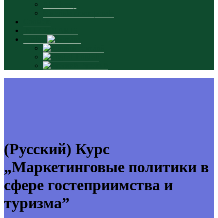
Absolvenți
Materiale promoționale
Contacte
INTERSMARTS
Limbă:
Română
English
Русский
(Русский) Курс
„Маркетинговые политики в
сфере гостеприимства и
туризма”