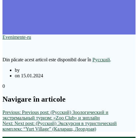
Evenimente-ru
Din păcate acest articol este disponibil doar în
Русский
.
by
on 15.01.2024
0
Navigare în articole
Previous:
Previous post:
(Русский) Зоологический и
экстремальный туризм: «Zoo Club» и зиплайн
Next:
Next post:
(Русский) Экскурсия в туристический
комплекс “Yurt Village” (Калараш, Леордоая)