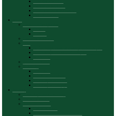
Personal academic
Planuri de activitate
Proiectele departamentului
Date de contact
Studii
Planuri de învățământ
Ciclul I
Ciclul II
Calendar academic
Orar
cu frecvență, dual, la distanță (LICENȚĂ)
cu frecvență redusă (LICENȚĂ)
MASTER
Școală doctorală
Mobilități
Prezentare
Oferte de mobilitate
Mobilități academice
Mobilități studențești
Studenți
Consultații pentru studenți
Tematica tezelor
Stagii de practică
Calendar stagii
Suport curricular-metodologic