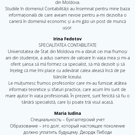
din Moldova.
Studiile în domeniul Contabilității au însemnat pentru mine baza
informațională de care aveam nevoie pentru a-mi dezvolta o
carieră în domeniul economic și a-mi găsi un post de muncă
ușor.
Irina Fedotov
SPECIALITATEA CONTABILITATE
Universitatea de Stat din Moldova mi-a dăruit cei mai frumoși
ani din studenție, a adus oameni de valoare în viața mea și mi-a
oferit șansa să mă formez ca specialist, să mă dezvolt și să
înțeleg că mie îmi place cu adevărat calea aleasă încă de pe
băncile liceului.
Le mulțumesc frumos profesorilor care mi-au furnizat atâtea
informații teoretice și sfaturi practice, care acum îmi sunt de
mare ajutor în viața profesională. În prezent, sunt fericită să fiu o
tânără specialistă, care își poate trăi visul acasă.
Maria Iudina
Специальность – бухгалтерский учет
Образование – это долг, который настоящее поколение
должно уплатить будущему. Джордж Пибоди