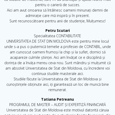
pentru o carieră de succes.
Aici am avut onoarea să întâlnesc oameni minunați demni de
admirație care mă inspiră și în prezent.
Sunt recunoscătoare pentru anii de studenție, Mulțumesc!
Petru Scutari
Specialitatea CONTABILITATE
UNIVERSITATEA DE STAT DIN MOLDOVA este pentru mine locul
unde s-a pus o puternică temelie a profesiei de CONTABIL, unde
am cunoscut oameni frumoși la chip și la suflet, dornici să
acapareze culmile științei. Aici am învățat ce e disciplină și
dorința de a învăța mereu ceva nou. Sunt mândru și mulțumit că
am absolvit Universitatea de Stat din Moldova, cu încredere voi
continua studiile masterale aici.
Studiile făcute la Universitatea de Stat din Moldova și
cunoștințele obținute aici, iți garantează un loc de muncă bine
remunerat.
Tatiana Petreanu
PROGRAMUL DE MASTER – AUDIT ȘI EXPERTIZĂ FINANCIARĂ
Universitatea de Stat din Moldova este motivul datorită căruia