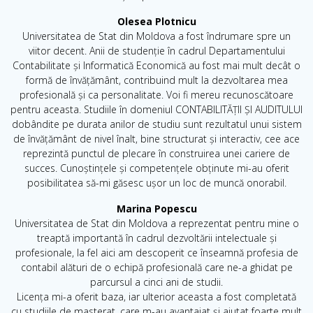
Olesea Plotnicu
Universitatea de Stat din Moldova a fost îndrumare spre un
viitor decent. Anii de studenție în cadrul Departamentului
Contabilitate și Informatică Economică au fost mai mult decât o
formă de învățământ, contribuind mult la dezvoltarea mea
profesională și ca personalitate. Voi fi mereu recunoscătoare
pentru aceasta. Studiile în domeniul CONTABILITĂȚII ȘI AUDITULUI
dobândite pe durata anilor de studiu sunt rezultatul unui sistem
de învățământ de nivel înalt, bine structurat și interactiv, cee ace
reprezintă punctul de plecare în construirea unei cariere de
succes. Cunoștințele și competențele obținute mi-au oferit
posibilitatea să-mi găsesc ușor un loc de muncă onorabil.
Marina Popescu
Universitatea de Stat din Moldova a reprezentat pentru mine o
treaptă importantă în cadrul dezvoltării intelectuale și
profesionale, la fel aici am descoperit ce înseamnă profesia de
contabil alături de o echipă profesională care ne-a ghidat pe
parcursul a cinci ani de studii.
Licența mi-a oferit baza, iar ulterior aceasta a fost completată
cu studiile de masterat, care m-au avantajat și ajutat foarte mult