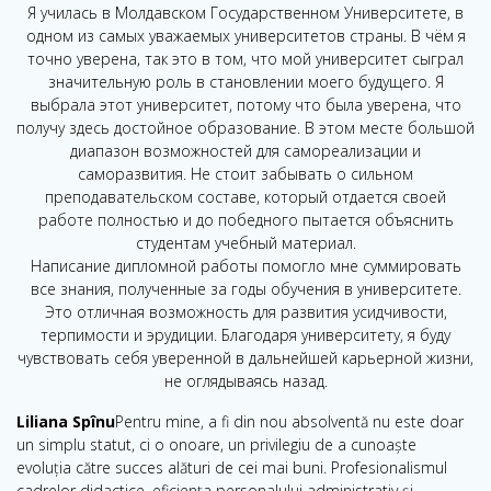
Я училась в Молдавском Государственном Университете, в
одном из самых уважаемых университетов страны. В чём я
точно уверена, так это в том, что мой университет сыграл
значительную роль в становлении моего будущего. Я
выбрала этот университет, потому что была уверена, что
получу здесь достойное образование. В этом месте большой
диапазон возможностей для самореализации и
саморазвития. Не стоит забывать о сильном
преподавательском составе, который отдается своей
работе полностью и до победного пытается объяснить
студентам учебный материал.
Написание дипломной работы помогло мне суммировать
все знания, полученные за годы обучения в университете.
Это отличная возможность для развития усидчивости,
терпимости и эрудиции. Благодаря университету, я буду
чувствовать себя уверенной в дальнейшей карьерной жизни,
не оглядываясь назад.
Liliana Spînu
Pentru mine, a fi din nou absolventă nu este doar
un simplu statut, ci o onoare, un privilegiu de a cunoaște
evoluția către succes alături de cei mai buni. Profesionalismul
cadrelor didactice, eficiența personalului administrativ și