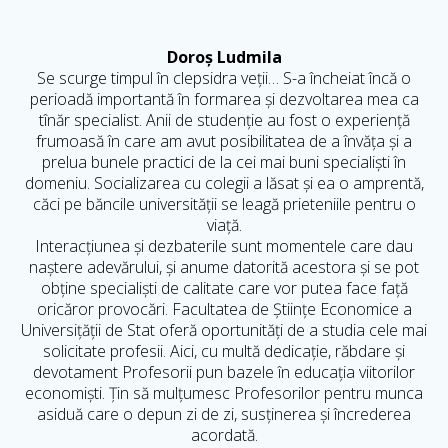
Doroș Ludmila
Se scurge timpul în clepsidra veții… S-a încheiat încă o
perioadă importantă în formarea și dezvoltarea mea ca
tînăr specialist. Anii de studenție au fost o experiență
frumoasă în care am avut posibilitatea de a învăța și a
prelua bunele practici de la cei mai buni specialiști în
domeniu. Socializarea cu colegii a lăsat și ea o amprentă,
căci pe băncile universității se leagă prieteniile pentru o
viață.
Interacțiunea și dezbaterile sunt momentele care dau
naștere adevărului, și anume datorită acestora și se pot
obține specialiști de calitate care vor putea face față
oricăror provocări.
Facultatea de Științe Economice a
Universițății de Stat oferă oportunități de a studia cele mai
solicitate profesii. Aici, cu multă dedicație, răbdare și
devotament Profesorii pun bazele în educația viitorilor
economiști.
Țin să mulțumesc Profesorilor pentru munca
asiduă care o depun zi de zi, susținerea și încrederea
acordată.