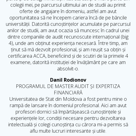
colegii mei, pe parcursul ultimului an de studii au primit
oferte de angajare în domeniu, astfel am avut
oportunitatea să ne începem cariera încă de pe băncile
universității.
Datorită cunoștințelor acumulate pe parcursul
anilor de studii, am avut ocazia să muncesc în cadrul unei
dintre companiile de audit recunoscute internațional (big
4), unde am obținut experiența necesară. Între timp, am
ținut să mă dezvolt profesional, și am reușit sa obțin și
certificarea ACCA, beneficiind și de scutiri de la primele 4
examene, datorită instituției de învățământ pe care am
absolvit-o.
Danil Rodionov
PROGRAMUL DE MASTER AUDIT ȘI EXPERTIZA
FINANCIARĂ
Universitatea de Stat din Moldova a fost pentru mine o
rampă de lansare în domeniul profesional. Aici am avut
profesori dornici să împărtășească cunoștințele și
experiențele lor, condiții necesare pentru dezvoltarea
intelectuală și colegi cunoștința cu cărora mi-a permis să
aflu multe lucruri interesante și utile.