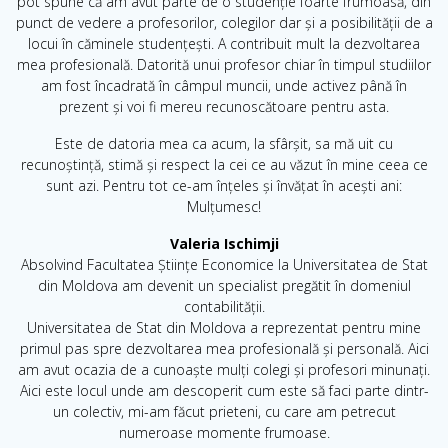
pot spune că am avut parte de o studenție foarte frumoasă, din
punct de vedere a profesorilor, colegilor dar și a posibilității de a
locui în căminele studențești. A contribuit mult la dezvoltarea
mea profesională. Datorită unui profesor chiar în timpul studiilor
am fost încadrată în câmpul muncii, unde activez până în
prezent și voi fi mereu recunoscătoare pentru asta.
Este de datoria mea ca acum, la sfârșit, sa mă uit cu
recunoștință, stimă și respect la cei ce au văzut în mine ceea ce
sunt azi. Pentru tot ce-am înțeles și învățat în acești ani:
Mulțumesc!
Valeria Ischimji
Absolvind Facultatea Științe Economice la Universitatea de Stat
din Moldova am devenit un specialist pregătit în domeniul
contabilității.
Universitatea de Stat din Moldova a reprezentat pentru mine
primul pas spre dezvoltarea mea profesională și personală. Aici
am avut ocazia de a cunoaște mulți colegi și profesori minunați.
Aici este locul unde am descoperit cum este să faci parte dintr-
un colectiv, mi-am făcut prieteni, cu care am petrecut
numeroase momente frumoase.