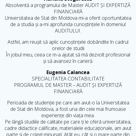
Absolventă a programului de Master AUDIT ȘI EXPERTIZĂ
FINANCIARĂ
Universitatea de Stat din Moldova mi-a oferit oportunitatea
de a studia și a-mi aprofunda cunoștințele în domeniul
AUDITULUI.
Astfel, am reușit să aplic cunoștințele dobândite în cadrul
orelor de studii
În jobul meu, ceea ce m-a ajutat să mă dezvolt profesional
și să avansez în carieră.
Eugenia Calancea
SPECIALITATEA CONTABILITATE
PROGRAMUL DE MASTER – AUDIT ȘI EXPERTIZĂ
FINANCIARĂ
Perioada de studenție pe care am avut-o la Universitatea
de Stat din Moldova, a fost una din cele mai frumoase
experiențe din viața mea.
Pe lângă studiile de calitate pe care ți le oferă universitatea,
cadre didactice calificate, materialele educaționale, am avut
parte și de colegi minunați. Atât eu, cât și o mare parte din