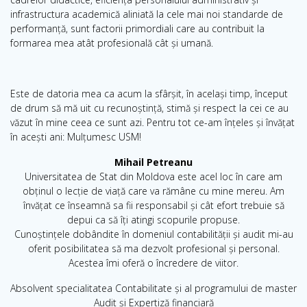
infrastructura academică aliniată la cele mai noi standarde de
performanță, sunt factorii primordiali care au contribuit la
formarea mea atât profesională cât și umană.
Este de datoria mea ca acum la sfârșit, în același timp, început
de drum să mă uit cu recunoștință, stimă și respect la cei ce au
văzut în mine ceea ce sunt azi. Pentru tot ce-am înțeles și învățat
în acești ani: Mulțumesc USM!
Mihail Petreanu
Universitatea de Stat din Moldova este acel loc în care am
obținul o lecție de viață care va rămâne cu mine mereu. Am
învățat ce înseamnă sa fii responsabil și cât efort trebuie să
depui ca să îți atingi scopurile propuse.
Cunoștințele dobândite în domeniul contabilității și audit mi-au
oferit posibilitatea să ma dezvolt profesional și personal.
Acestea îmi oferă o încredere de viitor.
Absolvent specialitatea Contabilitate și al programului de master
Audit și Expertiză financiară