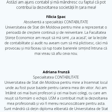
Astăzi am ajuns contabil și mă mândresc cu faptul că pot
contribui la dezvoltarea societății în țara mea!
Filicia Șpac
Absolventă a specialității CONTABILITATE
Universitatea de Stat din Moldova pentru mine a reprezentat o
perioadă de creștere continuă și de reinventare. La Facultatea
Științe Economice am reușit să mă simt „ca acasă”, iar la lecțiile
de contabilitate și audit nu aveam cum să mă plictisesc, căci mă
provocau și mă făceau să rup toate barierele simțind întruna că
mai vreau să aflu ceva nou.
Adriana Frunză
Specialitatea CONTABILITATE
Universitatea de Stat din Moldova pentru mine a însemnat locul
unde au fost puse bazele pentru cariera mea din viitor. Aici am
întâlnit cei mai buni profesori și cei mai buni colegi, cu care am
reușit să formăm o echipă. USM a contribuit mult la dezvoltarea
mea profesională și voi fi mereu recunoscătoare pentru asta.
Sunt mândră că dețin diploma eliberată de Universitatea de Stat