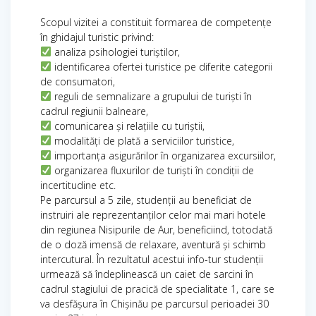
Scopul vizitei a constituit formarea de competențe
în ghidajul turistic privind:
analiza psihologiei turiștilor,
identificarea ofertei turistice pe diferite categorii
de consumatori,
reguli de semnalizare a grupului de turiști în
cadrul regiunii balneare,
comunicarea și relațiile cu turiștii,
modalități de plată a serviciilor turistice,
importanța asigurărilor în organizarea excursiilor,
organizarea fluxurilor de turiști în condiții de
incertitudine etc.
Pe parcursul a 5 zile, studenții au beneficiat de
instruiri ale reprezentanților celor mai mari hotele
din regiunea Nisipurile de Aur, beneficiind, totodată
de o doză imensă de relaxare, aventură și schimb
intercutural. În rezultatul acestui info-tur studenții
urmează să îndeplinească un caiet de sarcini în
cadrul stagiului de pracică de specialitate 1, care se
va desfășura în Chișinău pe parcursul perioadei 30