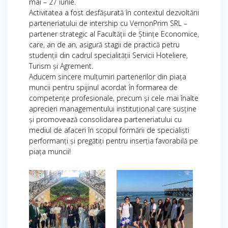
mai – 27 iunie.
Activitatea a fost desfășurată în contextul dezvoltării
parteneriatului de intership cu VernonPrim SRL –
partener strategic al Facultății de Științe Economice,
care, an de an, asigură stagii de practică petru
studenții din cadrul specialității Servicii Hoteliere,
Turism și Agrement.
Aducem sincere mulțumiri partenerilor din piața
muncii pentru spijinul acordat în formarea de
competențe profesionale, precum și cele mai înalte
aprecieri managementului instituțional care susține
și promovează consolidarea parteneriatului cu
mediul de afaceri în scopul formării de specialiști
performanți și pregătiți pentru inserția favorabilă pe
piața muncii!