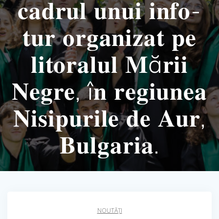
𝐜𝐚𝐝𝐫𝐮𝐥 𝐮𝐧𝐮𝐢 𝐢𝐧𝐟𝐨-
𝐭𝐮𝐫 𝐨𝐫𝐠𝐚𝐧𝐢𝐳𝐚𝐭 𝐩𝐞
𝐥𝐢𝐭𝐨𝐫𝐚𝐥𝐮𝐥 𝐌ă𝐫𝐢𝐢
𝐍𝐞𝐠𝐫𝐞, î𝐧 𝐫𝐞𝐠𝐢𝐮𝐧𝐞𝐚
𝐍𝐢𝐬𝐢𝐩𝐮𝐫𝐢𝐥𝐞 𝐝𝐞 𝐀𝐮𝐫,
𝐁𝐮𝐥𝐠𝐚𝐫𝐢𝐚.
NOUTĂȚI