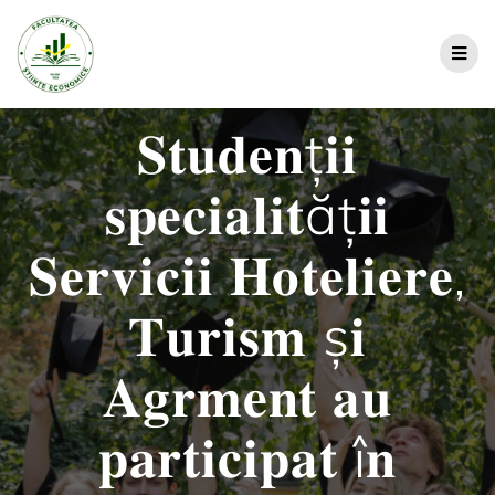
𝐒𝐭𝐮𝐝𝐞𝐧ț𝐢𝐢
𝐬𝐩𝐞𝐜𝐢𝐚𝐥𝐢𝐭ăț𝐢𝐢
𝐒𝐞𝐫𝐯𝐢𝐜𝐢𝐢 𝐇𝐨𝐭𝐞𝐥𝐢𝐞𝐫𝐞,
𝐓𝐮𝐫𝐢𝐬𝐦 ș𝐢
𝐀𝐠𝐫𝐦𝐞𝐧𝐭 𝐚𝐮
𝐩𝐚𝐫𝐭𝐢𝐜𝐢𝐩𝐚𝐭 î𝐧