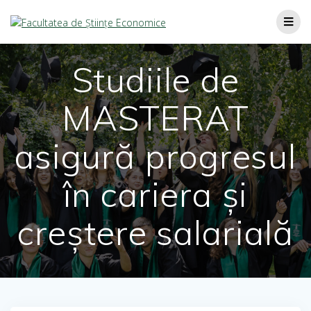
Studiile de
MASTERAT
asigură progresul
în cariera și
creștere salarială