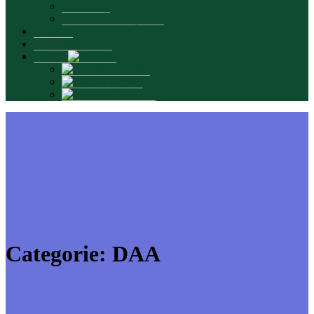
Absolvenți
Materiale promoționale
Contacte
INTERSMARTS
Limbă:
Română
English
Русский
Categorie:
DAA