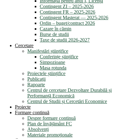
Informația pentru anul I, Licență
Contingent ZI – 2025-2026
Contingent FR – 2025-2026
Contingent Masterat — 2025-2026
Ordin – buget/contract 2026
Cazare în cămin
Burse de studii
Taxe de studii 2026-2027
Cercetare
Manifestări științifice
Conferințe șiințifice
Simpozioane
Masa rotunda
Proiectele științifice
Publicații
Rapoarte
Centrul de cercetare Dezvoltare Durabilă și
Performanță Economică
Centrul de Studii și Cercetări Economice
Proiecte
Formare continuă
Despre formare continuă
Plan de învățământ FC
Absolvenți
Materiale promoționale