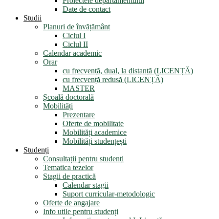
Proiectele departamentului
Date de contact
Studii
Planuri de învățământ
Ciclul I
Ciclul II
Calendar academic
Orar
cu frecvență, dual, la distanță (LICENȚĂ)
cu frecvență redusă (LICENȚĂ)
MASTER
Școală doctorală
Mobilități
Prezentare
Oferte de mobilitate
Mobilități academice
Mobilități studențești
Studenți
Consultații pentru studenți
Tematica tezelor
Stagii de practică
Calendar stagii
Suport curricular-metodologic
Oferte de angajare
Info utile pentru studenți