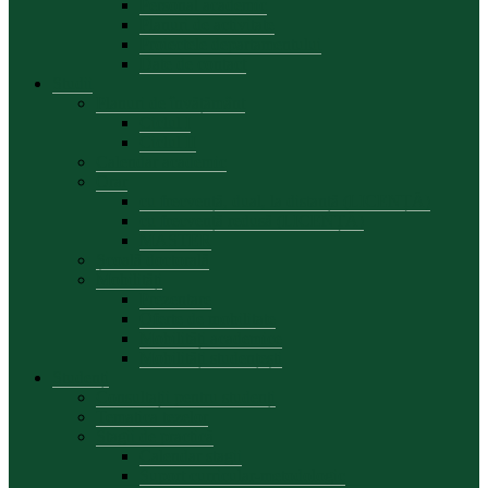
Personal academic
Planuri de activitate
Proiectele departamentului
Date de contact
Studii
Planuri de învățământ
Ciclul I
Ciclul II
Calendar academic
Orar
cu frecvență, dual, la distanță (LICENȚĂ)
cu frecvență redusă (LICENȚĂ)
MASTER
Școală doctorală
Mobilități
Prezentare
Oferte de mobilitate
Mobilități academice
Mobilități studențești
Studenți
Consultații pentru studenți
Tematica tezelor
Stagii de practică
Calendar stagii
Suport curricular-metodologic