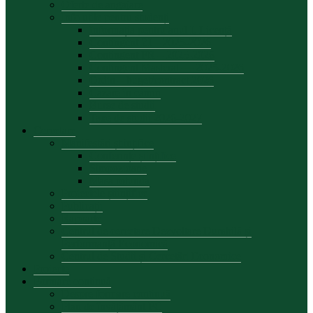
Oferte de angajare
Info utile pentru studenți
Informația pentru anul I, Licență
Contingent ZI – 2025-2026
Contingent FR – 2025-2026
Contingent Masterat — 2025-2026
Ordin – buget/contract 2026
Cazare în cămin
Burse de studii
Taxe de studii 2026-2027
Cercetare
Manifestări științifice
Conferințe șiințifice
Simpozioane
Masa rotunda
Proiectele științifice
Publicații
Rapoarte
Centrul de cercetare Dezvoltare Durabilă și
Performanță Economică
Centrul de Studii și Cercetări Economice
Proiecte
Formare continuă
Despre formare continuă
Plan de învățământ FC