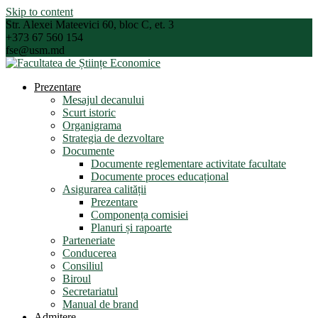
Skip to content
Str. Alexei Mateevici 60, bloc C, et. 3
+373 67 560 154
fse@usm.md
Prezentare
Mesajul decanului
Scurt istoric
Organigrama
Strategia de dezvoltare
Documente
Documente reglementare activitate facultate
Documente proces educațional
Asigurarea calității
Prezentare
Componența comisiei
Planuri și rapoarte
Parteneriate
Conducerea
Consiliul
Biroul
Secretariatul
Manual de brand
Admitere