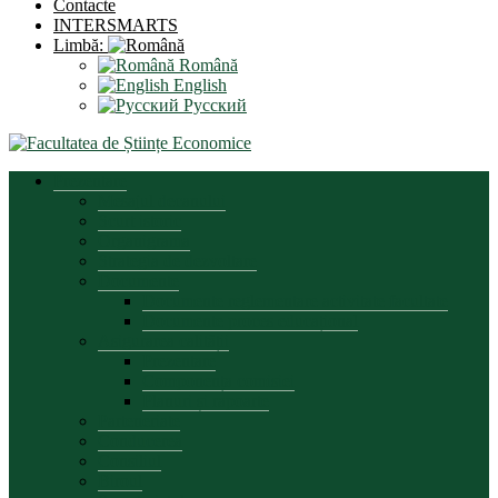
Contacte
INTERSMARTS
Limbă:
Română
English
Русский
Prezentare
Mesajul decanului
Scurt istoric
Organigrama
Strategia de dezvoltare
Documente
Documente reglementare activitate facultate
Documente proces educațional
Asigurarea calității
Prezentare
Componența comisiei
Planuri și rapoarte
Parteneriate
Conducerea
Consiliul
Biroul