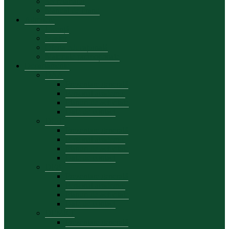
Secretariatul
Manual de brand
Admitere
Licență
Master
Oferta educațională
Materiale promoționale
Departamente
DAA
Prezentare generală
Personal academic
Planuri de activitate
Date de contact
DCIE
Prezentare generală
Personal academic
Planuri de activitate
Date de contact
DFB
Prezentare generală
Personal academic
Planuri de activitate
Date de contact
DEMKT
Prezentare generală