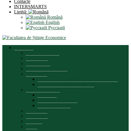
Contacte
INTERSMARTS
Limbă:
Română
English
Русский
Prezentare
Mesajul decanului
Scurt istoric
Organigrama
Strategia de dezvoltare
Documente
Documente reglementare activitate facultate
Documente proces educațional
Asigurarea calității
Prezentare
Componența comisiei
Planuri și rapoarte
Parteneriate
Conducerea
Consiliul
Biroul