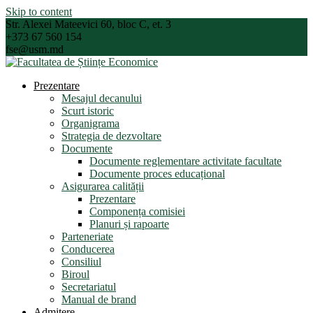
Skip to content
Str. Alexei Mateevici 60, bloc C, et. 3
+373 67 560 154
fse@usm.md
Prezentare
Mesajul decanului
Scurt istoric
Organigrama
Strategia de dezvoltare
Documente
Documente reglementare activitate facultate
Documente proces educațional
Asigurarea calității
Prezentare
Componența comisiei
Planuri și rapoarte
Parteneriate
Conducerea
Consiliul
Biroul
Secretariatul
Manual de brand
Admitere