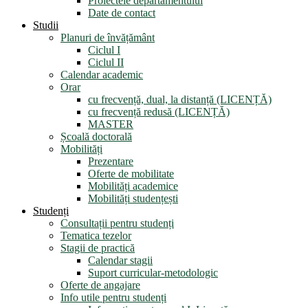
Proiectele departamentului
Date de contact
Studii
Planuri de învățământ
Ciclul I
Ciclul II
Calendar academic
Orar
cu frecvență, dual, la distanță (LICENȚĂ)
cu frecvență redusă (LICENȚĂ)
MASTER
Școală doctorală
Mobilități
Prezentare
Oferte de mobilitate
Mobilități academice
Mobilități studențești
Studenți
Consultații pentru studenți
Tematica tezelor
Stagii de practică
Calendar stagii
Suport curricular-metodologic
Oferte de angajare
Info utile pentru studenți