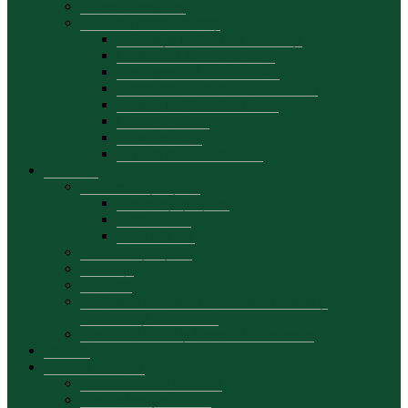
Oferte de angajare
Info utile pentru studenți
Informația pentru anul I, Licență
Contingent ZI – 2025-2026
Contingent FR – 2025-2026
Contingent Masterat — 2025-2026
Ordin – buget/contract 2026
Cazare în cămin
Burse de studii
Taxe de studii 2026-2027
Cercetare
Manifestări științifice
Conferințe șiințifice
Simpozioane
Masa rotunda
Proiectele științifice
Publicații
Rapoarte
Centrul de cercetare Dezvoltare Durabilă și
Performanță Economică
Centrul de Studii și Cercetări Economice
Proiecte
Formare continuă
Despre formare continuă
Plan de învățământ FC