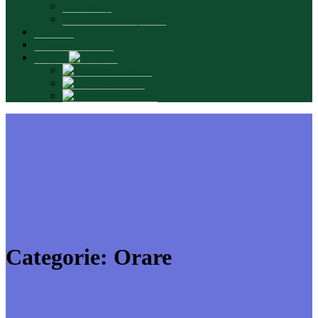
Absolvenți
Materiale promoționale
Contacte
INTERSMARTS
Limbă:
Română
English
Русский
Categorie:
Orare