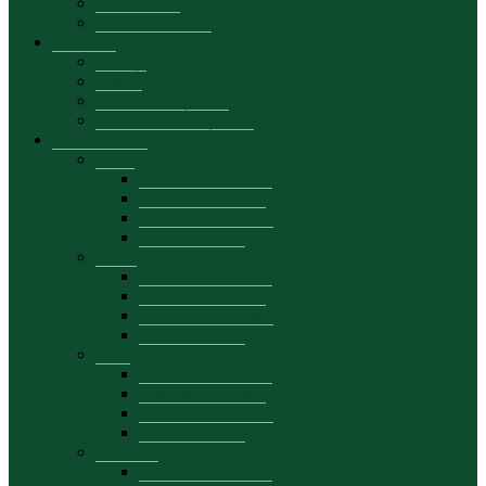
Secretariatul
Manual de brand
Admitere
Licență
Master
Oferta educațională
Materiale promoționale
Departamente
DAA
Prezentare generală
Personal academic
Planuri de activitate
Date de contact
DCIE
Prezentare generală
Personal academic
Planuri de activitate
Date de contact
DFB
Prezentare generală
Personal academic
Planuri de activitate
Date de contact
DEMKT
Prezentare generală