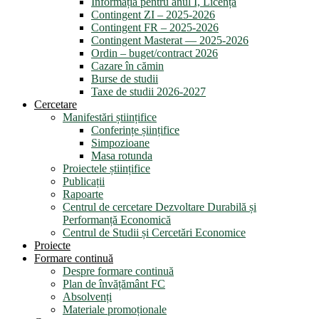
Informația pentru anul I, Licență
Contingent ZI – 2025-2026
Contingent FR – 2025-2026
Contingent Masterat — 2025-2026
Ordin – buget/contract 2026
Cazare în cămin
Burse de studii
Taxe de studii 2026-2027
Cercetare
Manifestări științifice
Conferințe șiințifice
Simpozioane
Masa rotunda
Proiectele științifice
Publicații
Rapoarte
Centrul de cercetare Dezvoltare Durabilă și
Performanță Economică
Centrul de Studii și Cercetări Economice
Proiecte
Formare continuă
Despre formare continuă
Plan de învățământ FC
Absolvenți
Materiale promoționale