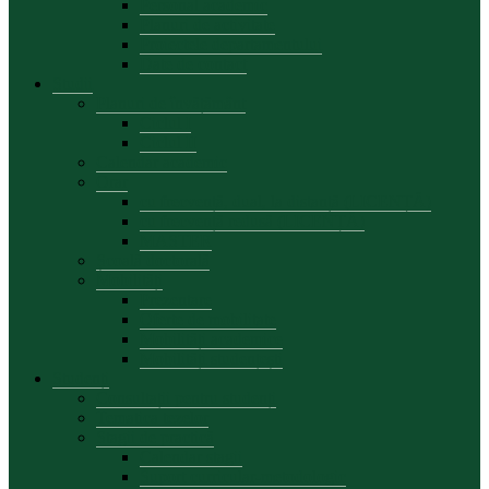
Personal academic
Planuri de activitate
Proiectele departamentului
Date de contact
Studii
Planuri de învățământ
Ciclul I
Ciclul II
Calendar academic
Orar
cu frecvență, dual, la distanță (LICENȚĂ)
cu frecvență redusă (LICENȚĂ)
MASTER
Școală doctorală
Mobilități
Prezentare
Oferte de mobilitate
Mobilități academice
Mobilități studențești
Studenți
Consultații pentru studenți
Tematica tezelor
Stagii de practică
Calendar stagii
Suport curricular-metodologic