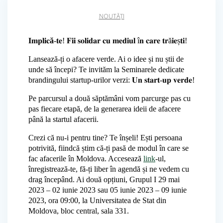
NOUTĂȚI
𝐈𝐦𝐩𝐥𝐢𝐜
ă
-𝐭𝐞! 𝐅𝐢𝐢 𝐬𝐨𝐥𝐢𝐝𝐚𝐫 𝐜𝐮 𝐦𝐞𝐝𝐢𝐮𝐥 î𝐧 𝐜𝐚𝐫𝐞 𝐭𝐫ă𝐢𝐞ș𝐭𝐢!
Lansează-ți o afacere verde. Ai o idee și nu știi de
unde să începi? Te invităm la Seminarele dedicate
brandingului startup-urilor verzi: 𝐔𝐧 𝐬𝐭𝐚𝐫𝐭-𝐮𝐩 𝐯𝐞𝐫𝐝𝐞!
Pe parcursul a două săptămâni vom parcurge pas cu
pas fiecare etapă, de la generarea ideii de afacere
până la startul afacerii.
Crezi că nu-i pentru tine? Te înșeli! Ești persoana
potrivită, fiindcă știm că-ți pasă de modul în care se
fac afacerile în Moldova. Accesează
link
-ul,
înregistrează-te, fă-ți liber în agendă și ne vedem cu
drag începând. Ai două opțiuni, Grupul I 29 mai
2023 – 02 iunie 2023 sau 05 iunie 2023 – 09 iunie
2023, ora 09:00, la Universitatea de Stat din
Moldova, bloc central, sala 331.