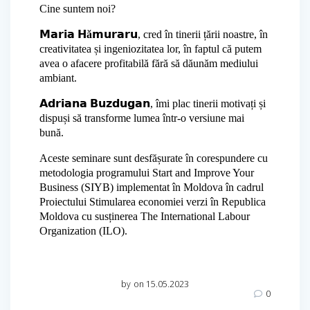
Cine suntem noi?
𝗠𝗮𝗿𝗶𝗮 𝗛
ă
𝗺𝘂𝗿𝗮𝗿𝘂, cred în tinerii țării noastre, în
creativitatea și ingeniozitatea lor, în faptul că putem
avea o afacere profitabilă fără să dăunăm mediului
ambiant.
𝗔𝗱𝗿𝗶𝗮𝗻𝗮 𝗕𝘂𝘇𝗱𝘂𝗴𝗮𝗻, îmi plac tinerii motivați și
dispuși să transforme lumea într-o versiune mai
bună.
Aceste seminare sunt desfășurate în corespundere cu
metodologia programului Start and Improve Your
Business (SIYB) implementat în Moldova în cadrul
Proiectului Stimularea economiei verzi în Republica
Moldova cu susținerea The International Labour
Organization (ILO).
by
on 15.05.2023
0