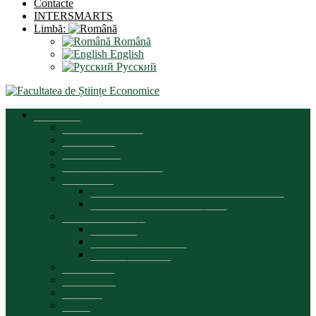
Contacte
INTERSMARTS
Limbă:
Română
English
Русский
Prezentare
Mesajul decanului
Scurt istoric
Organigrama
Strategia de dezvoltare
Documente
Documente reglementare activitate facultate
Documente proces educațional
Asigurarea calității
Prezentare
Componența comisiei
Planuri și rapoarte
Parteneriate
Conducerea
Consiliul
Biroul