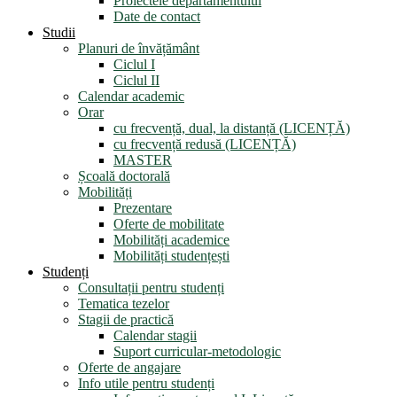
Proiectele departamentului
Date de contact
Studii
Planuri de învățământ
Ciclul I
Ciclul II
Calendar academic
Orar
cu frecvență, dual, la distanță (LICENȚĂ)
cu frecvență redusă (LICENȚĂ)
MASTER
Școală doctorală
Mobilități
Prezentare
Oferte de mobilitate
Mobilități academice
Mobilități studențești
Studenți
Consultații pentru studenți
Tematica tezelor
Stagii de practică
Calendar stagii
Suport curricular-metodologic
Oferte de angajare
Info utile pentru studenți