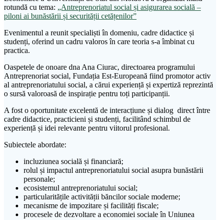
rotundă cu tema:
„Antreprenoriatul social și asigurarea socială –
piloni ai bunăstării și securității cetățenilor”
Evenimentul a reunit specialiști în domeniu, cadre didactice și
studenți, oferind un cadru valoros în care teoria s-a îmbinat cu
practica.
Oaspetele de onoare dna Ana Ciurac, directoarea programului
Antreprenoriat social, Fundația Est-Europeană fiind promotor activ
al antreprenoriatului social, a cărui experiență și expertiză reprezintă
o sursă valoroasă de inspirație pentru toți participanții.
A fost o oportunitate excelentă de interacțiune și dialog direct între
cadre didactice, practicieni și studenți, facilitând schimbul de
experiență și idei relevante pentru viitorul profesional.
Subiectele abordate:
incluziunea socială și financiară;
rolul și impactul antreprenoriatului social asupra bunăstării
personale;
ecosistemul antreprenoriatului social;
particularitățile activității băncilor sociale moderne;
mecanisme de impozitare și facilități fiscale;
procesele de dezvoltare a economiei sociale în Uniunea