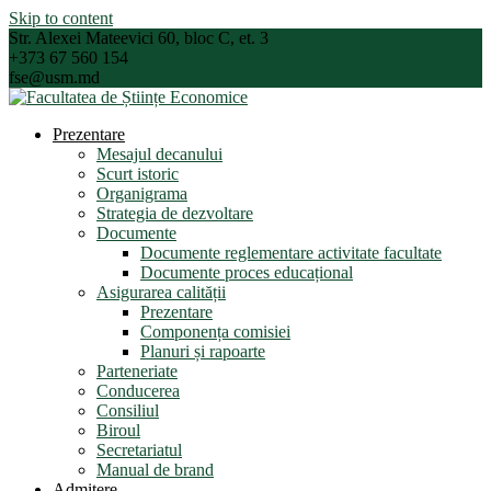
Skip to content
Str. Alexei Mateevici 60, bloc C, et. 3
+373 67 560 154
fse@usm.md
Prezentare
Mesajul decanului
Scurt istoric
Organigrama
Strategia de dezvoltare
Documente
Documente reglementare activitate facultate
Documente proces educațional
Asigurarea calității
Prezentare
Componența comisiei
Planuri și rapoarte
Parteneriate
Conducerea
Consiliul
Biroul
Secretariatul
Manual de brand
Admitere