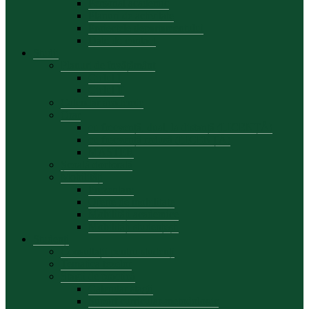
Personal academic
Planuri de activitate
Proiectele departamentului
Date de contact
Studii
Planuri de învățământ
Ciclul I
Ciclul II
Calendar academic
Orar
cu frecvență, dual, la distanță (LICENȚĂ)
cu frecvență redusă (LICENȚĂ)
MASTER
Școală doctorală
Mobilități
Prezentare
Oferte de mobilitate
Mobilități academice
Mobilități studențești
Studenți
Consultații pentru studenți
Tematica tezelor
Stagii de practică
Calendar stagii
Suport curricular-metodologic