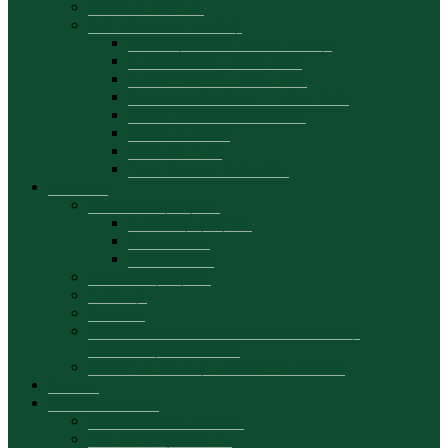
Oferte de angajare
Info utile pentru studenți
Informația pentru anul I, Licență
Contingent ZI – 2025-2026
Contingent FR – 2025-2026
Contingent Masterat — 2025-2026
Ordin – buget/contract 2026
Cazare în cămin
Burse de studii
Taxe de studii 2026-2027
Cercetare
Manifestări științifice
Conferințe șiințifice
Simpozioane
Masa rotunda
Proiectele științifice
Publicații
Rapoarte
Centrul de cercetare Dezvoltare Durabilă și
Performanță Economică
Centrul de Studii și Cercetări Economice
Proiecte
Formare continuă
Despre formare continuă
Plan de învățământ FC