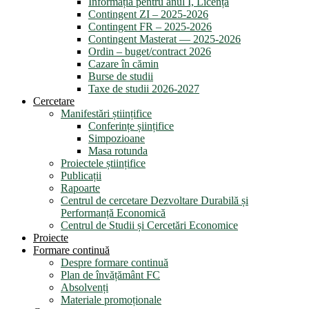
Informația pentru anul I, Licență
Contingent ZI – 2025-2026
Contingent FR – 2025-2026
Contingent Masterat — 2025-2026
Ordin – buget/contract 2026
Cazare în cămin
Burse de studii
Taxe de studii 2026-2027
Cercetare
Manifestări științifice
Conferințe șiințifice
Simpozioane
Masa rotunda
Proiectele științifice
Publicații
Rapoarte
Centrul de cercetare Dezvoltare Durabilă și
Performanță Economică
Centrul de Studii și Cercetări Economice
Proiecte
Formare continuă
Despre formare continuă
Plan de învățământ FC
Absolvenți
Materiale promoționale