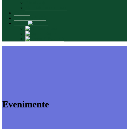
Absolvenți
Materiale promoționale
Contacte
INTERSMARTS
Limbă:
Română
English
Русский
Evenimente