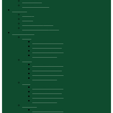
Secretariatul
Manual de brand
Admitere
Licență
Master
Oferta educațională
Materiale promoționale
Departamente
DAA
Prezentare generală
Personal academic
Planuri de activitate
Date de contact
DCIE
Prezentare generală
Personal academic
Planuri de activitate
Date de contact
DFB
Prezentare generală
Personal academic
Planuri de activitate
Date de contact
DEMKT
Prezentare generală