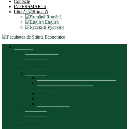
Contacte
INTERSMARTS
Limbă:
Română
English
Русский
Prezentare
Mesajul decanului
Scurt istoric
Organigrama
Strategia de dezvoltare
Documente
Documente reglementare activitate facultate
Documente proces educațional
Asigurarea calității
Prezentare
Componența comisiei
Planuri și rapoarte
Parteneriate
Conducerea
Consiliul
Biroul