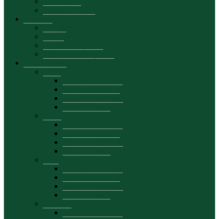
Secretariatul
Manual de brand
Admitere
Licență
Master
Oferta educațională
Materiale promoționale
Departamente
DAA
Prezentare generală
Personal academic
Planuri de activitate
Date de contact
DCIE
Prezentare generală
Personal academic
Planuri de activitate
Date de contact
DFB
Prezentare generală
Personal academic
Planuri de activitate
Date de contact
DEMKT
Prezentare generală