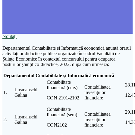
Noutăți
Departamentul Contabilitate și Informatică economică anunță orarul
activităților didactice publice organizate în cadrul Facultății de
Științe Economice în contextul concursului pentru ocuparea
posturilor științifico-didactice, 2022, după cum urmează:
Departamentul Contabilitate și Informatică economică
Contabilitate
28.1
Contabilitatea
financiară (curs)
Lușmanschi
1.
investițiilor
Galina
12.4
CON 2101-2102
financiare
Contabilitate
29.1
Contabilitatea
financiară (sem)
Lușmanschi
2.
investițiilor
Galina
14.3
CON2102
financiare