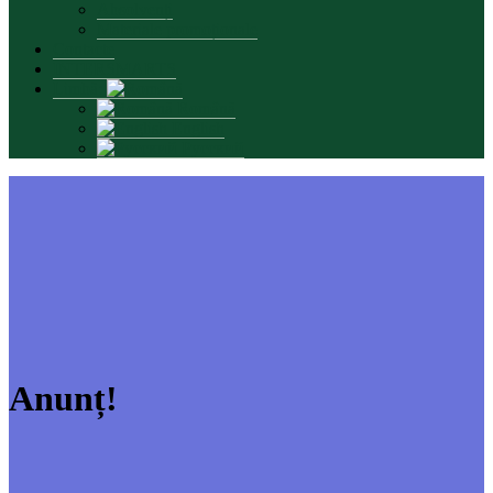
Absolvenți
Materiale promoționale
Contacte
INTERSMARTS
Limbă:
Română
English
Русский
Anunț!