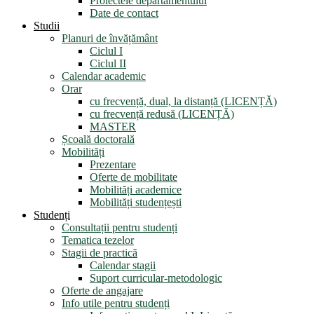
Proiectele departamentului
Date de contact
Studii
Planuri de învățământ
Ciclul I
Ciclul II
Calendar academic
Orar
cu frecvență, dual, la distanță (LICENȚĂ)
cu frecvență redusă (LICENȚĂ)
MASTER
Școală doctorală
Mobilități
Prezentare
Oferte de mobilitate
Mobilități academice
Mobilități studențești
Studenți
Consultații pentru studenți
Tematica tezelor
Stagii de practică
Calendar stagii
Suport curricular-metodologic
Oferte de angajare
Info utile pentru studenți