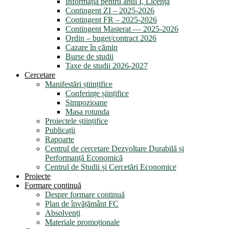
Informația pentru anul I, Licență
Contingent ZI – 2025-2026
Contingent FR – 2025-2026
Contingent Masterat — 2025-2026
Ordin – buget/contract 2026
Cazare în cămin
Burse de studii
Taxe de studii 2026-2027
Cercetare
Manifestări științifice
Conferințe șiințifice
Simpozioane
Masa rotunda
Proiectele științifice
Publicații
Rapoarte
Centrul de cercetare Dezvoltare Durabilă și
Performanță Economică
Centrul de Studii și Cercetări Economice
Proiecte
Formare continuă
Despre formare continuă
Plan de învățământ FC
Absolvenți
Materiale promoționale