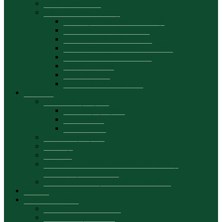
Oferte de angajare
Info utile pentru studenți
Informația pentru anul I, Licență
Contingent ZI – 2025-2026
Contingent FR – 2025-2026
Contingent Masterat — 2025-2026
Ordin – buget/contract 2026
Cazare în cămin
Burse de studii
Taxe de studii 2026-2027
Cercetare
Manifestări științifice
Conferințe șiințifice
Simpozioane
Masa rotunda
Proiectele științifice
Publicații
Rapoarte
Centrul de cercetare Dezvoltare Durabilă și
Performanță Economică
Centrul de Studii și Cercetări Economice
Proiecte
Formare continuă
Despre formare continuă
Plan de învățământ FC