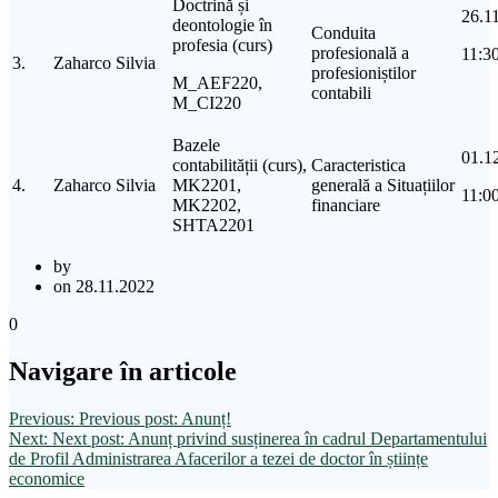
Doctrină și
26.1
deontologie în
Conduita
profesia (curs)
profesională a
11:3
3.
Zaharco Silvia
profesioniștilor
M_AEF220,
contabili
M_CI220
Bazele
01.1
contabilității (curs),
Caracteristica
4.
Zaharco Silvia
MK2201,
generală a Situațiilor
11:0
MK2202,
financiare
SHTA2201
by
on 28.11.2022
0
Navigare în articole
Previous:
Previous post:
Anunț!
Next:
Next post:
Anunț privind susținerea în cadrul Departamentului
de Profil Administrarea Afacerilor a tezei de doctor în științe
economice