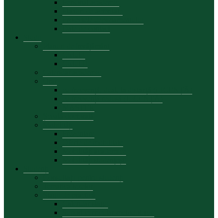
Personal academic
Planuri de activitate
Proiectele departamentului
Date de contact
Studii
Planuri de învățământ
Ciclul I
Ciclul II
Calendar academic
Orar
cu frecvență, dual, la distanță (LICENȚĂ)
cu frecvență redusă (LICENȚĂ)
MASTER
Școală doctorală
Mobilități
Prezentare
Oferte de mobilitate
Mobilități academice
Mobilități studențești
Studenți
Consultații pentru studenți
Tematica tezelor
Stagii de practică
Calendar stagii
Suport curricular-metodologic