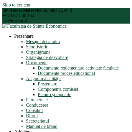
Skip to content
Str. Alexei Mateevici 60, bloc C, et. 3
+373 67 560 154
fse@usm.md
Prezentare
Mesajul decanului
Scurt istoric
Organigrama
Strategia de dezvoltare
Documente
Documente reglementare activitate facultate
Documente proces educațional
Asigurarea calității
Prezentare
Componența comisiei
Planuri și rapoarte
Parteneriate
Conducerea
Consiliul
Biroul
Secretariatul
Manual de brand
Admitere