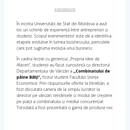
EVENIMENTE
În incinta Universității de Stat din Moldova a avut
loc un schimb de experiență între antreprenori și
studenți. Scopul evenimentelor este de a identifica
etapele evolutive în lumea businessului, pericolele
care pot sugruma evoluția unui business.
În cadrul lecției cu genericul ,,Propria idee de
Afaceri”, studenții au făcut cunoștință cu directorul
Departamentului de Vânzări a
,,Combinatului de
pâine Bălți’’,
fostul student Facultății Științe
Economice. Prin răspunsurile oferite la întrebări, a
fost discutată cariera de la simplu lucrător la
director pe vânzări, tendințele și modul de creștere
pe piață a combinatului și mediul concurențial.
Totodată a fost prezentată o gamă de produse noi.