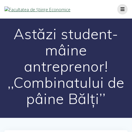
Astăzi student-
mâine
antreprenor!
,,Combinatului de
pâine Bălți’’