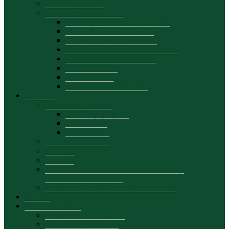
Oferte de angajare
Info utile pentru studenți
Informația pentru anul I, Licență
Contingent ZI – 2025-2026
Contingent FR – 2025-2026
Contingent Masterat — 2025-2026
Ordin – buget/contract 2026
Cazare în cămin
Burse de studii
Taxe de studii 2026-2027
Cercetare
Manifestări științifice
Conferințe șiințifice
Simpozioane
Masa rotunda
Proiectele științifice
Publicații
Rapoarte
Centrul de cercetare Dezvoltare Durabilă și
Performanță Economică
Centrul de Studii și Cercetări Economice
Proiecte
Formare continuă
Despre formare continuă
Plan de învățământ FC