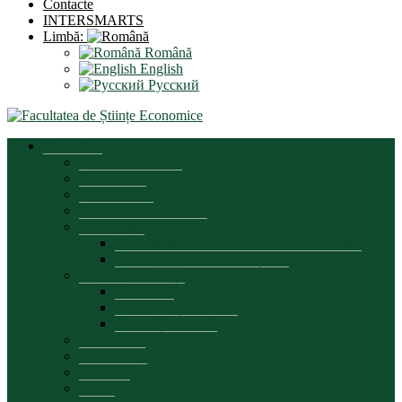
Contacte
INTERSMARTS
Limbă:
Română
English
Русский
Prezentare
Mesajul decanului
Scurt istoric
Organigrama
Strategia de dezvoltare
Documente
Documente reglementare activitate facultate
Documente proces educațional
Asigurarea calității
Prezentare
Componența comisiei
Planuri și rapoarte
Parteneriate
Conducerea
Consiliul
Biroul