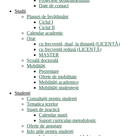
Proiectele departamentului
Date de contact
Studii
Planuri de învățământ
Ciclul I
Ciclul II
Calendar academic
Orar
cu frecvență, dual, la distanță (LICENȚĂ)
cu frecvență redusă (LICENȚĂ)
MASTER
Școală doctorală
Mobilități
Prezentare
Oferte de mobilitate
Mobilități academice
Mobilități studențești
Studenți
Consultații pentru studenți
Tematica tezelor
Stagii de practică
Calendar stagii
Suport curricular-metodologic
Oferte de angajare
Info utile pentru studenți