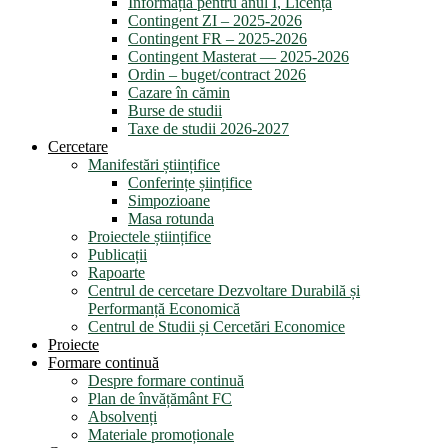
Informația pentru anul I, Licență
Contingent ZI – 2025-2026
Contingent FR – 2025-2026
Contingent Masterat — 2025-2026
Ordin – buget/contract 2026
Cazare în cămin
Burse de studii
Taxe de studii 2026-2027
Cercetare
Manifestări științifice
Conferințe șiințifice
Simpozioane
Masa rotunda
Proiectele științifice
Publicații
Rapoarte
Centrul de cercetare Dezvoltare Durabilă și
Performanță Economică
Centrul de Studii și Cercetări Economice
Proiecte
Formare continuă
Despre formare continuă
Plan de învățământ FC
Absolvenți
Materiale promoționale