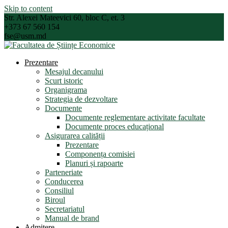
Skip to content
Str. Alexei Mateevici 60, bloc C, et. 3
+373 67 560 154
fse@usm.md
Prezentare
Mesajul decanului
Scurt istoric
Organigrama
Strategia de dezvoltare
Documente
Documente reglementare activitate facultate
Documente proces educațional
Asigurarea calității
Prezentare
Componența comisiei
Planuri și rapoarte
Parteneriate
Conducerea
Consiliul
Biroul
Secretariatul
Manual de brand
Admitere