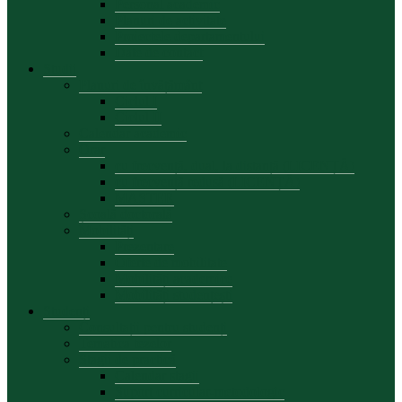
Personal academic
Planuri de activitate
Proiectele departamentului
Date de contact
Studii
Planuri de învățământ
Ciclul I
Ciclul II
Calendar academic
Orar
cu frecvență, dual, la distanță (LICENȚĂ)
cu frecvență redusă (LICENȚĂ)
MASTER
Școală doctorală
Mobilități
Prezentare
Oferte de mobilitate
Mobilități academice
Mobilități studențești
Studenți
Consultații pentru studenți
Tematica tezelor
Stagii de practică
Calendar stagii
Suport curricular-metodologic