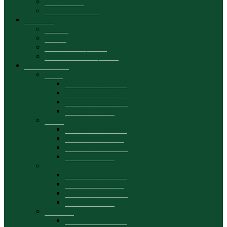
Secretariatul
Manual de brand
Admitere
Licență
Master
Oferta educațională
Materiale promoționale
Departamente
DAA
Prezentare generală
Personal academic
Planuri de activitate
Date de contact
DCIE
Prezentare generală
Personal academic
Planuri de activitate
Date de contact
DFB
Prezentare generală
Personal academic
Planuri de activitate
Date de contact
DEMKT
Prezentare generală