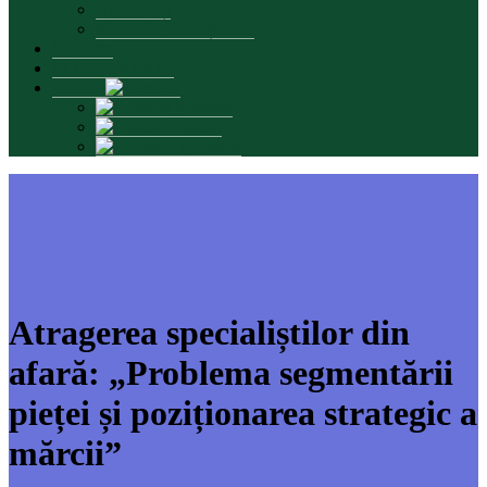
Absolvenți
Materiale promoționale
Contacte
INTERSMARTS
Limbă:
Română
English
Русский
Atragerea specialiștilor din
afară: „Problema segmentării
pieței și poziționarea strategic a
mărcii”