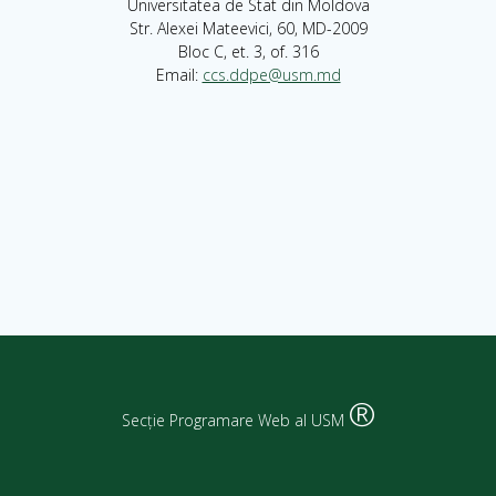
Universitatea de Stat din Moldova
Str. Alexei Mateevici, 60, MD-2009
Bloc C, et. 3, of. 316
Email:
ccs.ddpe@usm.md
®
Secție Programare Web al USM