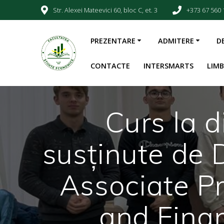
Str. Alexei Mateevici 60, bloc C, et. 3
+373 67 560 
PREZENTARE
ADMITERE
D
CONTACTE
INTERSMARTS
LIM
Curs la d
susținute de
Associate Pr
and Fina