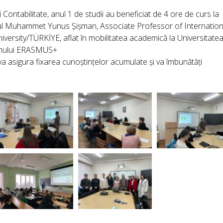
și Contabilitate, anul 1 de studii au beneficiat de 4 ore de curs la
nul Muhammet Yunus Șișman, Associate Professor of Internation
ersity/TÜRKİYE, aflat în mobilitatea academică la Universitate
ramului ERASMUS+
a asigura fixarea cunoștințelor acumulate și va îmbunătăți