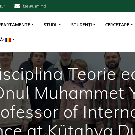
154
fse@usm.md
EPARTAMENTE
STUDII
STUDENȚI
CERCETARE
BĂ:
isciplina Teorie
 Dnul Muhammet 
ofessor of Intern
nce at Kütahya D