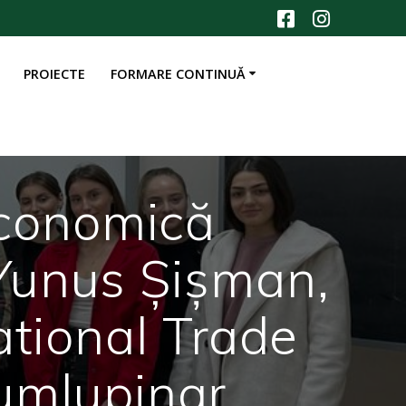
PROIECTE
FORMARE CONTINUĂ
 economică
Yunus Șișman,
ational Trade
umlupinar