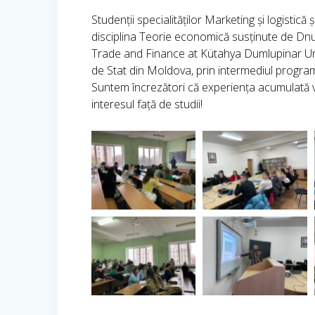
Studenții specialităților Marketing și logistică 
disciplina Teorie economică susținute de D
Trade and Finance at Kütahya Dumlupinar Univ
de Stat din Moldova, prin intermediul prog
Suntem încrezători că experiența acumulată v
interesul față de studii!