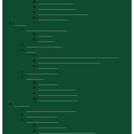
Personal academic
Planuri de activitate
Proiectele departamentului
Date de contact
Studii
Planuri de învățământ
Ciclul I
Ciclul II
Calendar academic
Orar
cu frecvență, dual, la distanță (LICENȚĂ)
cu frecvență redusă (LICENȚĂ)
MASTER
Școală doctorală
Mobilități
Prezentare
Oferte de mobilitate
Mobilități academice
Mobilități studențești
Studenți
Consultații pentru studenți
Tematica tezelor
Stagii de practică
Calendar stagii
Suport curricular-metodologic