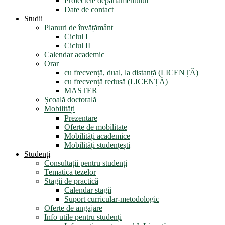
Proiectele departamentului
Date de contact
Studii
Planuri de învățământ
Ciclul I
Ciclul II
Calendar academic
Orar
cu frecvență, dual, la distanță (LICENȚĂ)
cu frecvență redusă (LICENȚĂ)
MASTER
Școală doctorală
Mobilități
Prezentare
Oferte de mobilitate
Mobilități academice
Mobilități studențești
Studenți
Consultații pentru studenți
Tematica tezelor
Stagii de practică
Calendar stagii
Suport curricular-metodologic
Oferte de angajare
Info utile pentru studenți