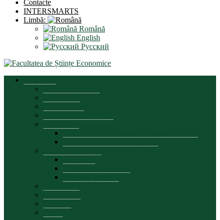
Contacte
INTERSMARTS
Limbă:
Română
English
Русский
Prezentare
Mesajul decanului
Scurt istoric
Organigrama
Strategia de dezvoltare
Documente
Documente reglementare activitate facultate
Documente proces educațional
Asigurarea calității
Prezentare
Componența comisiei
Planuri și rapoarte
Parteneriate
Conducerea
Consiliul
Biroul