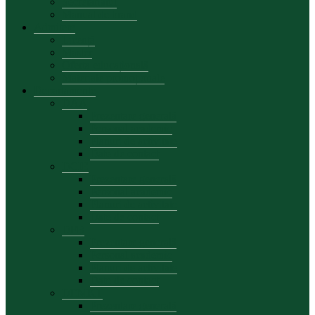
Secretariatul
Manual de brand
Admitere
Licență
Master
Oferta educațională
Materiale promoționale
Departamente
DAA
Prezentare generală
Personal academic
Planuri de activitate
Date de contact
DCIE
Prezentare generală
Personal academic
Planuri de activitate
Date de contact
DFB
Prezentare generală
Personal academic
Planuri de activitate
Date de contact
DEMKT
Prezentare generală