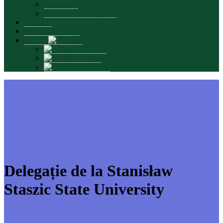
Absolvenți
Materiale promoționale
Contacte
INTERSMARTS
Limbă:
Română
English
Русский
Delegație de la Stanisław
Staszic State University