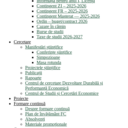
Informația pentru anul I, Licență
Contingent ZI – 2025-2026
Contingent FR – 2025-2026
Contingent Masterat — 2025-2026
Ordin – buget/contract 2026
Cazare în cămin
Burse de studii
Taxe de studii 2026-2027
Cercetare
Manifestări științifice
Conferințe șiințifice
Simpozioane
Masa rotunda
Proiectele științifice
Publicații
Rapoarte
Centrul de cercetare Dezvoltare Durabilă și
Performanță Economică
Centrul de Studii și Cercetări Economice
Proiecte
Formare continuă
Despre formare continuă
Plan de învățământ FC
Absolvenți
Materiale promoționale