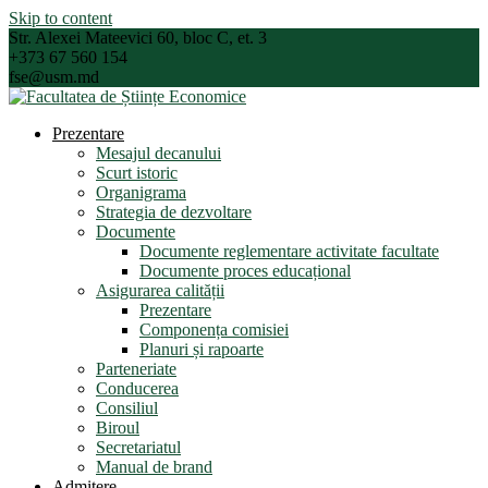
Skip to content
Str. Alexei Mateevici 60, bloc C, et. 3
+373 67 560 154
fse@usm.md
Prezentare
Mesajul decanului
Scurt istoric
Organigrama
Strategia de dezvoltare
Documente
Documente reglementare activitate facultate
Documente proces educațional
Asigurarea calității
Prezentare
Componența comisiei
Planuri și rapoarte
Parteneriate
Conducerea
Consiliul
Biroul
Secretariatul
Manual de brand
Admitere