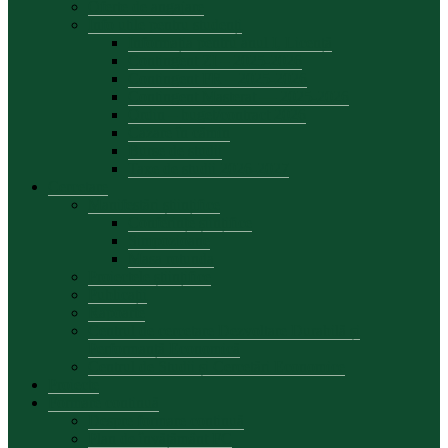
Oferte de angajare
Info utile pentru studenți
Informația pentru anul I, Licență
Contingent ZI – 2025-2026
Contingent FR – 2025-2026
Contingent Masterat — 2025-2026
Ordin – buget/contract 2026
Cazare în cămin
Burse de studii
Taxe de studii 2026-2027
Cercetare
Manifestări științifice
Conferințe șiințifice
Simpozioane
Masa rotunda
Proiectele științifice
Publicații
Rapoarte
Centrul de cercetare Dezvoltare Durabilă și
Performanță Economică
Centrul de Studii și Cercetări Economice
Proiecte
Formare continuă
Despre formare continuă
Plan de învățământ FC