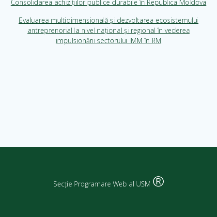
Consolidarea achiziţiilor publice durabile în Republica Moldova
Evaluarea multidimensională și dezvoltarea ecosistemului
antreprenorial la nivel național și regional în vederea
impulsionării sectorului IMM în RM
®
Secție Programare Web al USM