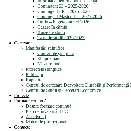
Informația pentru anul I, Licență
Contingent ZI – 2025-2026
Contingent FR – 2025-2026
Contingent Masterat — 2025-2026
Ordin – buget/contract 2026
Cazare în cămin
Burse de studii
Taxe de studii 2026-2027
Cercetare
Manifestări științifice
Conferințe șiințifice
Simpozioane
Masa rotunda
Proiectele științifice
Publicații
Rapoarte
Centrul de cercetare Dezvoltare Durabilă și Performanț
Centrul de Studii și Cercetări Economice
Proiecte
Formare continuă
Despre formare continuă
Plan de învățământ FC
Absolvenți
Materiale promoționale
Contacte