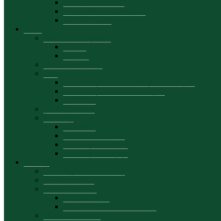
Planuri de activitate
Proiectele departamentului
Date de contact
Studii
Planuri de învățământ
Ciclul I
Ciclul II
Calendar academic
Orar
cu frecvență, dual, la distanță (LICENȚĂ)
cu frecvență redusă (LICENȚĂ)
MASTER
Școală doctorală
Mobilități
Prezentare
Oferte de mobilitate
Mobilități academice
Mobilități studențești
Studenți
Consultații pentru studenți
Tematica tezelor
Stagii de practică
Calendar stagii
Suport curricular-metodologic
Oferte de angajare