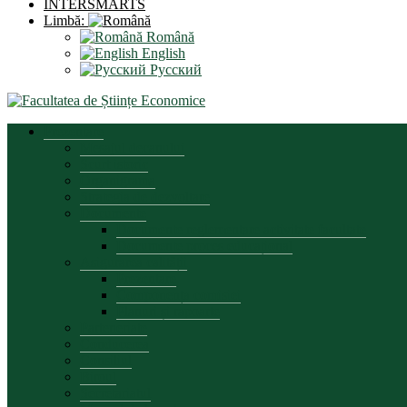
INTERSMARTS
Limbă:
Română
English
Русский
Prezentare
Mesajul decanului
Scurt istoric
Organigrama
Strategia de dezvoltare
Documente
Documente reglementare activitate facultate
Documente proces educațional
Asigurarea calității
Prezentare
Componența comisiei
Planuri și rapoarte
Parteneriate
Conducerea
Consiliul
Biroul
Secretariatul