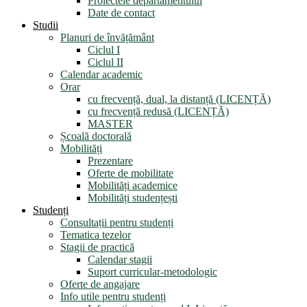
Proiectele departamentului
Date de contact
Studii
Planuri de învățământ
Ciclul I
Ciclul II
Calendar academic
Orar
cu frecvență, dual, la distanță (LICENȚĂ)
cu frecvență redusă (LICENȚĂ)
MASTER
Școală doctorală
Mobilități
Prezentare
Oferte de mobilitate
Mobilități academice
Mobilități studențești
Studenți
Consultații pentru studenți
Tematica tezelor
Stagii de practică
Calendar stagii
Suport curricular-metodologic
Oferte de angajare
Info utile pentru studenți