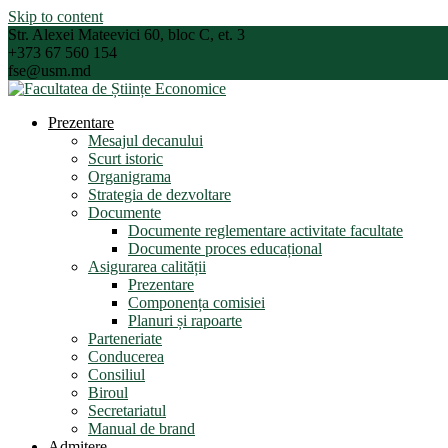
Skip to content
Str. Alexei Mateevici 60, bloc C, et. 3
+373 67 560 154
fse@usm.md
Prezentare
Mesajul decanului
Scurt istoric
Organigrama
Strategia de dezvoltare
Documente
Documente reglementare activitate facultate
Documente proces educațional
Asigurarea calității
Prezentare
Componența comisiei
Planuri și rapoarte
Parteneriate
Conducerea
Consiliul
Biroul
Secretariatul
Manual de brand
Admitere