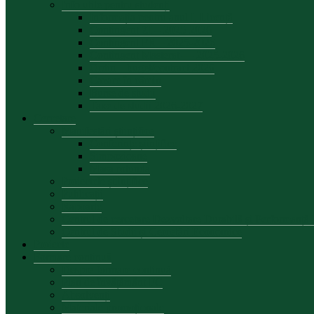
Info utile pentru studenți
Informația pentru anul I, Licență
Contingent ZI – 2025-2026
Contingent FR – 2025-2026
Contingent Masterat — 2025-2026
Ordin – buget/contract 2026
Cazare în cămin
Burse de studii
Taxe de studii 2026-2027
Cercetare
Manifestări științifice
Conferințe șiințifice
Simpozioane
Masa rotunda
Proiectele științifice
Publicații
Rapoarte
Centrul de cercetare Dezvoltare Durabilă și Performanț
Centrul de Studii și Cercetări Economice
Proiecte
Formare continuă
Despre formare continuă
Plan de învățământ FC
Absolvenți
Materiale promoționale