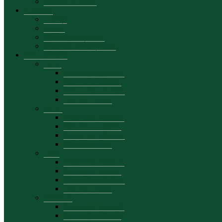
Manual de brand
Admitere
Licență
Master
Oferta educațională
Materiale promoționale
Departamente
DAA
Prezentare generală
Personal academic
Planuri de activitate
Date de contact
DCIE
Prezentare generală
Personal academic
Planuri de activitate
Date de contact
DFB
Prezentare generală
Personal academic
Planuri de activitate
Date de contact
DEMKT
Prezentare generală
Personal academic