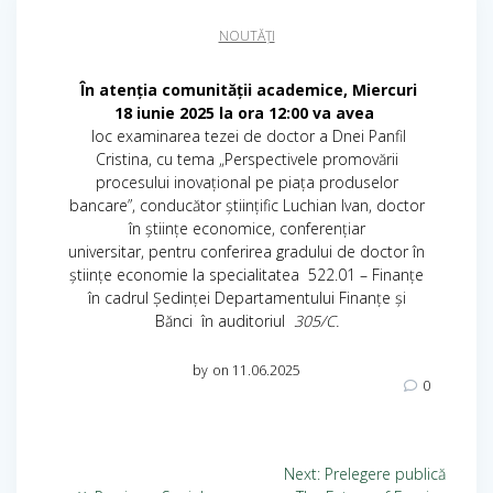
NOUTĂȚI
În atenția comunității academice, Miercuri
18 iunie 2025 la ora 12:00 va avea
loc examinarea tezei de doctor a Dnei Panfil
Cristina, cu tema „Perspectivele promovării
procesului inovațional pe piața produselor
bancare”, conducător științific Luchian Ivan, doctor
în științe economice, conferențiar
universitar, pentru conferirea gradului de doctor în
științe economie la specialitatea 522.01 – Finanțe
în cadrul Ședinței Departamentului Finanțe și
Bănci în
auditoriul
305/C.
by
on 11.06.2025
0
Next:
Prelegere publică