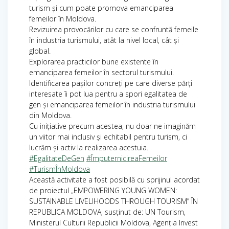
turism și cum poate promova emanciparea
femeilor în Moldova.
Revizuirea provocărilor cu care se confruntă femeile
în industria turismului, atât la nivel local, cât și
global.
Explorarea practicilor bune existente în
emanciparea femeilor în sectorul turismului.
Identificarea pașilor concreți pe care diverse părți
interesate îi pot lua pentru a spori egalitatea de
gen și emanciparea femeilor în industria turismului
din Moldova.
Cu inițiative precum acestea, nu doar ne imaginăm
un viitor mai inclusiv și echitabil pentru turism, ci
lucrăm și activ la realizarea acestuia.
#EgalitateDeGen
#ÎmputernicireaFemeilor
#TurismÎnMoldova
Această activitate a fost posibilă cu sprijinul acordat
de proiectul „EMPOWERING YOUNG WOMEN:
SUSTAINABLE LIVELIHOODS THROUGH TOURISM” ÎN
REPUBLICA MOLDOVA, susținut de: UN Tourism,
Ministerul Culturii Republicii Moldova, Agenția Invest