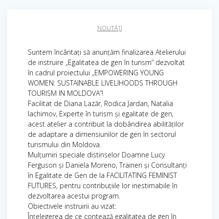
NOUTĂȚI
Suntem încântați să anunțăm finalizarea Atelierului
de instruire „Egalitatea de gen în turism” dezvoltat
în cadrul proiectului „EMPOWERING YOUNG
WOMEN: SUSTAINABLE LIVELIHOODS THROUGH
TOURISM IN MOLDOVA”!
Facilitat de Diana Lazăr, Rodica Jardan, Natalia
Iachimov, Experte în turism și egalitate de gen,
acest atelier a contribuit la dobândirea abilităților
de adaptare a dimensiunilor de gen în sectorul
turismului din Moldova.
Mulțumiri speciale distinselor Doamne Lucy
Ferguson și Daniela Moreno, Traineri și Consultanți
în Egalitate de Gen de la FACILITATING FEMINIST
FUTURES, pentru contribuțiile lor inestimabile în
dezvoltarea acestui program.
Obiectivele instruirii au vizat:
Înțelegerea de ce contează egalitatea de gen în