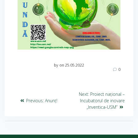
by
on 25.05.2022
0
Next:
Proiect național –
Previous:
Anunț!
Incubatorul de inovare
„Inventica-USM”