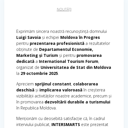
NOUTĂȚI
Exprimăm sincera noastră recunoștință domnului
Luigi Savoia
și echipei
Moldova în Progres
pentru
prezentarea profesionistă
a rezultatelor
obținute de
Departamentul Economie,
Marketing și Turism
și pentru
promovarea
dedicată
a
International Tourism Forum
,
organizat de
Universitatea de Stat din Moldova
la
29 octombrie 2025
.
Apreciem
sprijinul constant
,
colaborarea
deschisă
și
implicarea valoroasă
în creșterea
vizibilității activităților noastre academice, precum și
în promovarea
dezvoltării durabile a turismului
în Republica Moldova.
Menționăm cu deosebită satisfacție că, în cadrul
interviului publicat,
INTERSMARTS
este prezentat