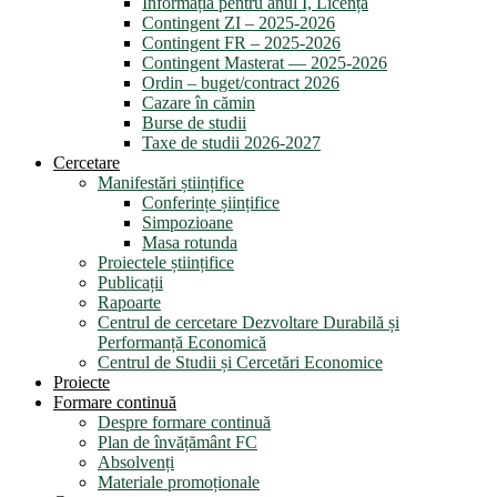
Informația pentru anul I, Licență
Contingent ZI – 2025-2026
Contingent FR – 2025-2026
Contingent Masterat — 2025-2026
Ordin – buget/contract 2026
Cazare în cămin
Burse de studii
Taxe de studii 2026-2027
Cercetare
Manifestări științifice
Conferințe șiințifice
Simpozioane
Masa rotunda
Proiectele științifice
Publicații
Rapoarte
Centrul de cercetare Dezvoltare Durabilă și
Performanță Economică
Centrul de Studii și Cercetări Economice
Proiecte
Formare continuă
Despre formare continuă
Plan de învățământ FC
Absolvenți
Materiale promoționale