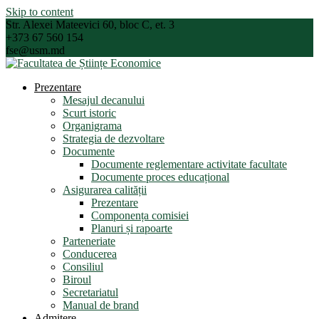
Skip to content
Str. Alexei Mateevici 60, bloc C, et. 3
+373 67 560 154
fse@usm.md
Prezentare
Mesajul decanului
Scurt istoric
Organigrama
Strategia de dezvoltare
Documente
Documente reglementare activitate facultate
Documente proces educațional
Asigurarea calității
Prezentare
Componența comisiei
Planuri și rapoarte
Parteneriate
Conducerea
Consiliul
Biroul
Secretariatul
Manual de brand
Admitere