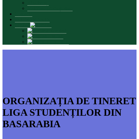
Absolvenți
Materiale promoționale
Contacte
INTERSMARTS
Limbă:
Română
English
Русский
ORGANIZAȚIA DE TINERET
LIGA STUDENȚILOR DIN
BASARABIA