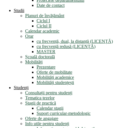
Proiectele departamentului
Date de contact
Studii
Planuri de învățământ
Ciclul I
Ciclul II
Calendar academic
Orar
cu frecvență, dual, la distanță (LICENȚĂ)
cu frecvență redusă (LICENȚĂ)
MASTER
Școală doctorală
Mobilități
Prezentare
Oferte de mobilitate
Mobilități academice
Mobilități studențești
Studenți
Consultații pentru studenți
Tematica tezelor
Stagii de practică
Calendar stagii
Suport curricular-metodologic
Oferte de angajare
Info utile pentru studenți