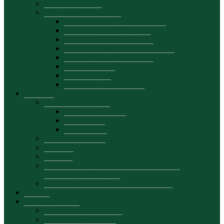
Oferte de angajare
Info utile pentru studenți
Informația pentru anul I, Licență
Contingent ZI – 2025-2026
Contingent FR – 2025-2026
Contingent Masterat — 2025-2026
Ordin – buget/contract 2026
Cazare în cămin
Burse de studii
Taxe de studii 2026-2027
Cercetare
Manifestări științifice
Conferințe șiințifice
Simpozioane
Masa rotunda
Proiectele științifice
Publicații
Rapoarte
Centrul de cercetare Dezvoltare Durabilă și
Performanță Economică
Centrul de Studii și Cercetări Economice
Proiecte
Formare continuă
Despre formare continuă
Plan de învățământ FC