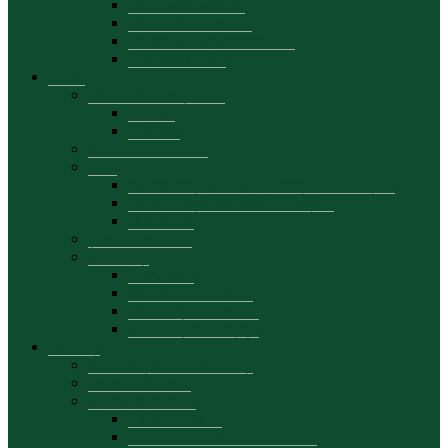
Personal academic
Planuri de activitate
Proiectele departamentului
Date de contact
Studii
Planuri de învățământ
Ciclul I
Ciclul II
Calendar academic
Orar
cu frecvență, dual, la distanță (LICENȚĂ)
cu frecvență redusă (LICENȚĂ)
MASTER
Școală doctorală
Mobilități
Prezentare
Oferte de mobilitate
Mobilități academice
Mobilități studențești
Studenți
Consultații pentru studenți
Tematica tezelor
Stagii de practică
Calendar stagii
Suport curricular-metodologic