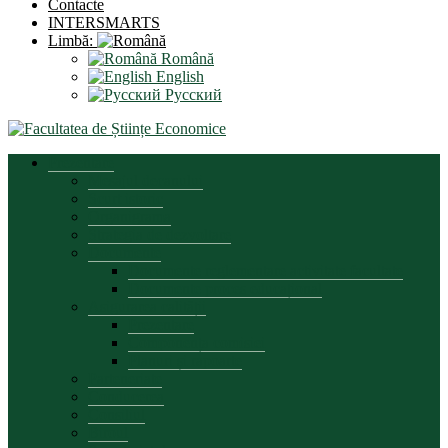
Contacte
INTERSMARTS
Limbă:
Română
English
Русский
Prezentare
Mesajul decanului
Scurt istoric
Organigrama
Strategia de dezvoltare
Documente
Documente reglementare activitate facultate
Documente proces educațional
Asigurarea calității
Prezentare
Componența comisiei
Planuri și rapoarte
Parteneriate
Conducerea
Consiliul
Biroul