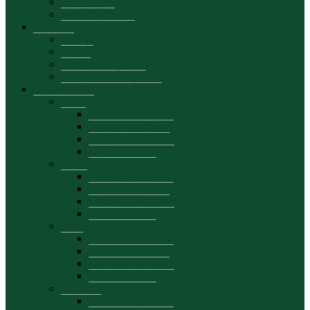
Secretariatul
Manual de brand
Admitere
Licență
Master
Oferta educațională
Materiale promoționale
Departamente
DAA
Prezentare generală
Personal academic
Planuri de activitate
Date de contact
DCIE
Prezentare generală
Personal academic
Planuri de activitate
Date de contact
DFB
Prezentare generală
Personal academic
Planuri de activitate
Date de contact
DEMKT
Prezentare generală