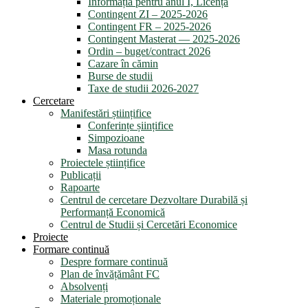
Informația pentru anul I, Licență
Contingent ZI – 2025-2026
Contingent FR – 2025-2026
Contingent Masterat — 2025-2026
Ordin – buget/contract 2026
Cazare în cămin
Burse de studii
Taxe de studii 2026-2027
Cercetare
Manifestări științifice
Conferințe șiințifice
Simpozioane
Masa rotunda
Proiectele științifice
Publicații
Rapoarte
Centrul de cercetare Dezvoltare Durabilă și
Performanță Economică
Centrul de Studii și Cercetări Economice
Proiecte
Formare continuă
Despre formare continuă
Plan de învățământ FC
Absolvenți
Materiale promoționale