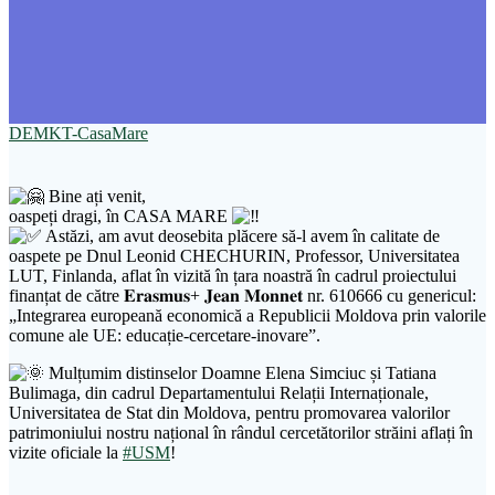
DEMKT-CasaMare
Bine ați venit,
oaspeți dragi, în CASA MARE
Astăzi, am avut deosebita plăcere să-l avem în calitate de
oaspete pe Dnul Leonid CHECHURIN, Professor, Universitatea
LUT, Finlanda, aflat în vizită în țara noastră în cadrul proiectului
finanțat de către 𝐄𝐫𝐚𝐬𝐦𝐮𝐬+ 𝐉𝐞𝐚𝐧 𝐌𝐨𝐧𝐧𝐞𝐭 nr. 610666 cu genericul:
„Integrarea europeană economică a Republicii Moldova prin valorile
comune ale UE: educație-cercetare-inovare”.
Mulțumim distinselor Doamne Elena Simciuc și Tatiana
Bulimaga, din cadrul Departamentului Relații Internaționale,
Universitatea de Stat din Moldova, pentru promovarea valorilor
patrimoniului nostru național în rândul cercetătorilor străini aflați în
vizite oficiale la
#USM
!