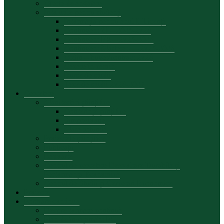
Oferte de angajare
Info utile pentru studenți
Informația pentru anul I, Licență
Contingent ZI – 2025-2026
Contingent FR – 2025-2026
Contingent Masterat — 2025-2026
Ordin – buget/contract 2026
Cazare în cămin
Burse de studii
Taxe de studii 2026-2027
Cercetare
Manifestări științifice
Conferințe șiințifice
Simpozioane
Masa rotunda
Proiectele științifice
Publicații
Rapoarte
Centrul de cercetare Dezvoltare Durabilă și
Performanță Economică
Centrul de Studii și Cercetări Economice
Proiecte
Formare continuă
Despre formare continuă
Plan de învățământ FC