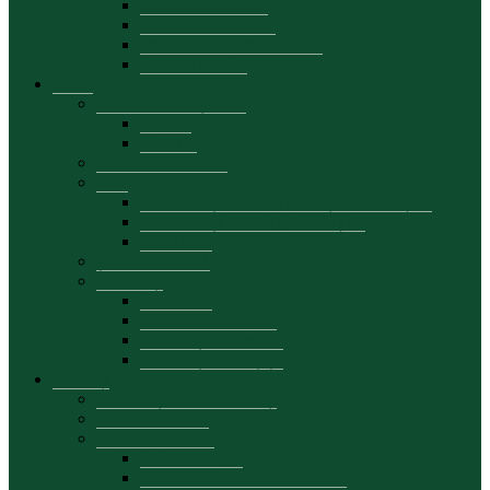
Personal academic
Planuri de activitate
Proiectele departamentului
Date de contact
Studii
Planuri de învățământ
Ciclul I
Ciclul II
Calendar academic
Orar
cu frecvență, dual, la distanță (LICENȚĂ)
cu frecvență redusă (LICENȚĂ)
MASTER
Școală doctorală
Mobilități
Prezentare
Oferte de mobilitate
Mobilități academice
Mobilități studențești
Studenți
Consultații pentru studenți
Tematica tezelor
Stagii de practică
Calendar stagii
Suport curricular-metodologic