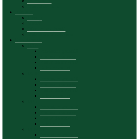
Secretariatul
Manual de brand
Admitere
Licență
Master
Oferta educațională
Materiale promoționale
Departamente
DAA
Prezentare generală
Personal academic
Planuri de activitate
Date de contact
DCIE
Prezentare generală
Personal academic
Planuri de activitate
Date de contact
DFB
Prezentare generală
Personal academic
Planuri de activitate
Date de contact
DEMKT
Prezentare generală