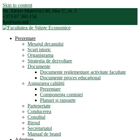
Skip to content
Str. Alexei Mateevici 60, bloc C, et. 3
+373 67 560 154
fse@usm.md
Prezentare
Mesajul decanului
Scurt istoric
Organigrama
Strategia de dezvoltare
Documente
Documente reglementare activitate facultate
Documente proces educațional
Asigurarea calității
Prezentare
Componența comisiei
Planuri și rapoarte
Parteneriate
Conducerea
Consiliul
Biroul
Secretariatul
Manual de brand
Admitere