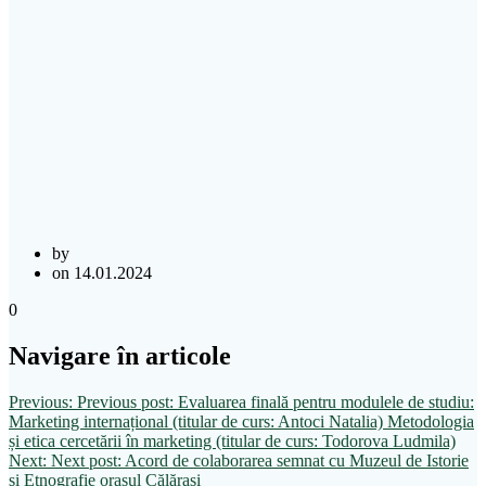
by
on 14.01.2024
0
Navigare în articole
Previous:
Previous post:
Evaluarea finală pentru modulele de studiu:
Marketing internațional (titular de curs: Antoci Natalia) Metodologia
și etica cercetării în marketing (titular de curs: Todorova Ludmila)
Next:
Next post:
Acord de colaborarea semnat cu Muzeul de Istorie
și Etnografie orașul Călărași