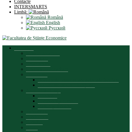
Contacte
INTERSMARTS
Limbă:
Română
English
Русский
Prezentare
Mesajul decanului
Scurt istoric
Organigrama
Strategia de dezvoltare
Documente
Documente reglementare activitate facultate
Documente proces educațional
Asigurarea calității
Prezentare
Componența comisiei
Planuri și rapoarte
Parteneriate
Conducerea
Consiliul
Biroul