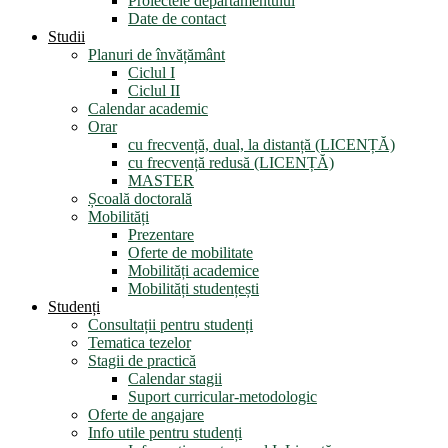
Proiectele departamentului
Date de contact
Studii
Planuri de învățământ
Ciclul I
Ciclul II
Calendar academic
Orar
cu frecvență, dual, la distanță (LICENȚĂ)
cu frecvență redusă (LICENȚĂ)
MASTER
Școală doctorală
Mobilități
Prezentare
Oferte de mobilitate
Mobilități academice
Mobilități studențești
Studenți
Consultații pentru studenți
Tematica tezelor
Stagii de practică
Calendar stagii
Suport curricular-metodologic
Oferte de angajare
Info utile pentru studenți