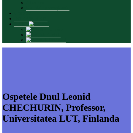
Absolvenți
Materiale promoționale
Contacte
INTERSMARTS
Limbă:
Română
English
Русский
Ospetele Dnul Leonid
CHECHURIN, Professor,
Universitatea LUT, Finlanda