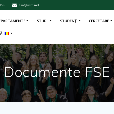
154
fse@usm.md
EPARTAMENTE
STUDII
STUDENȚI
CERCETARE
BĂ:
Documente FSE