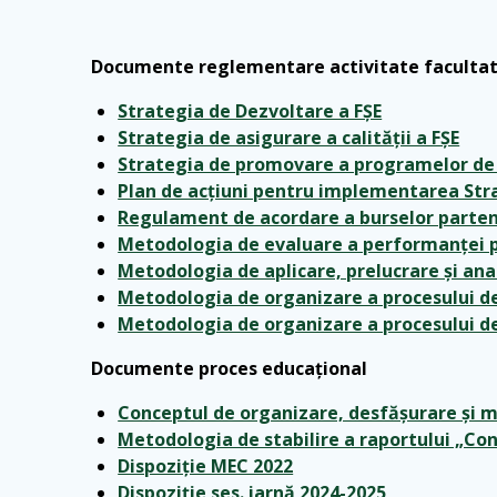
Documente reglementare activitate faculta
Strategia de Dezvoltare a FȘE
Strategia de asigurare a calității a FȘE
Strategia de promovare a programelor de s
Plan de acțiuni pentru implementarea Str
Regulament de acordare a burselor partene
Metodologia de evaluare a performanței per
Metodologia de aplicare, prelucrare și anal
Metodologia de organizare a procesului de 
Metodologia de organizare a procesului de 
Documente proces educațional
Conceptul de organizare, desfășurare și mo
Metodologia de stabilire a raportului „Cont
Dispoziție MEC 2022
Dispoziție ses. iarnă 2024-2025