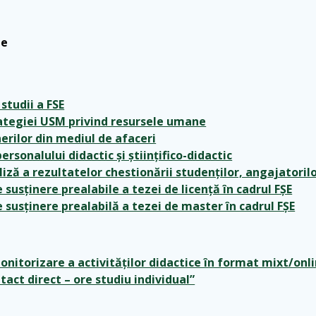
te
tudii a FSE
ategiei USM privind resursele umane
rilor din mediul de afaceri
sonalului didactic și științifico-didactic
iză a rezultatelor chestionării studenților, angajatorilo
susținere prealabile a tezei de licență în cadrul FȘE
susținere prealabilă a tezei de master în cadrul FȘE
nitorizare a activităților didactice în format mixt/onl
act direct – ore studiu individual”