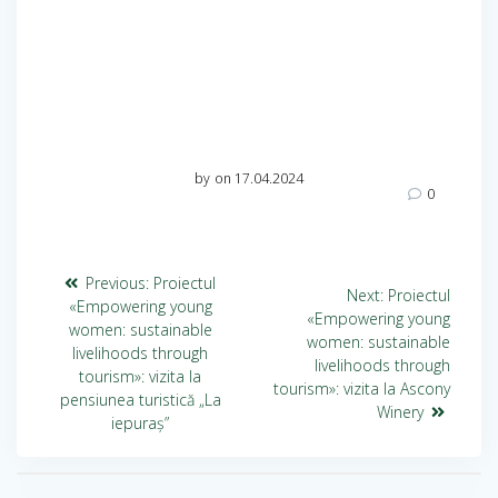
by
on 17.04.2024
0
Previous:
Proiectul
Next:
Proiectul
«Empowering young
«Empowering young
women: sustainable
women: sustainable
livelihoods through
livelihoods through
tourism»: vizita la
tourism»: vizita la Ascony
pensiunea turistică „La
Winery
iepuraș”