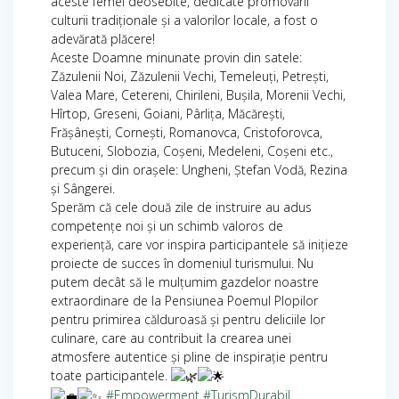
aceste femei deosebite, dedicate promovării
culturii tradiționale și a valorilor locale, a fost o
adevărată plăcere!
Aceste Doamne minunate provin din satele:
Zăzulenii Noi, Zăzulenii Vechi, Temeleuți, Petrești,
Valea Mare, Cetereni, Chirileni, Bușila, Morenii Vechi,
Hîrtop, Greseni, Goiani, Pârlița, Măcărești,
Frășânești, Cornești, Romanovca, Cristoforovca,
Butuceni, Slobozia, Coșeni, Medeleni, Coșeni etc.,
precum și din orașele: Ungheni, Ștefan Vodă, Rezina
și Sângerei.
Sperăm că cele două zile de instruire au adus
competențe noi și un schimb valoros de
experiență, care vor inspira participantele să inițieze
proiecte de succes în domeniul turismului. Nu
putem decât să le mulțumim gazdelor noastre
extraordinare de la Pensiunea Poemul Plopilor
pentru primirea călduroasă și pentru deliciile lor
culinare, care au contribuit la crearea unei
atmosfere autentice și pline de inspirație pentru
toate participantele.
#Empowerment
#TurismDurabil