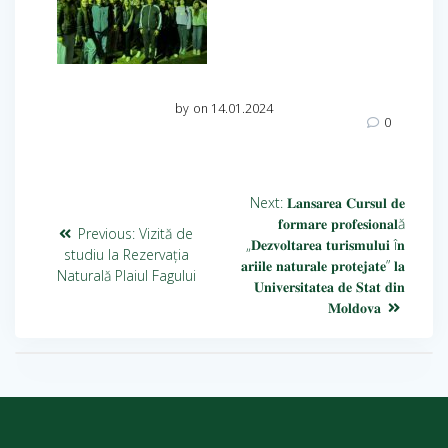
by
on 14.01.2024
0
Next:
𝐋𝐚𝐧𝐬𝐚𝐫𝐞𝐚 𝐂𝐮𝐫𝐬𝐮𝐥 𝐝𝐞
𝐟𝐨𝐫𝐦𝐚𝐫𝐞 𝐩𝐫𝐨𝐟𝐞𝐬𝐢𝐨𝐧𝐚𝐥ă
Previous:
Vizită de
„𝐃𝐞𝐳𝐯𝐨𝐥𝐭𝐚𝐫𝐞𝐚 𝐭𝐮𝐫𝐢𝐬𝐦𝐮𝐥𝐮𝐢 î𝐧
studiu la Rezervația
𝐚𝐫𝐢𝐢𝐥𝐞 𝐧𝐚𝐭𝐮𝐫𝐚𝐥𝐞 𝐩𝐫𝐨𝐭𝐞𝐣𝐚𝐭𝐞” 𝐥𝐚
Naturală Plaiul Fagului
𝐔𝐧𝐢𝐯𝐞𝐫𝐬𝐢𝐭𝐚𝐭𝐞𝐚 𝐝𝐞 𝐒𝐭𝐚𝐭 𝐝𝐢𝐧
𝐌𝐨𝐥𝐝𝐨𝐯𝐚