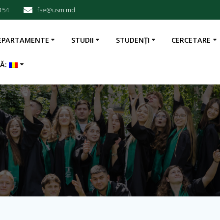
154
fse@usm.md
EPARTAMENTE
STUDII
STUDENȚI
CERCETARE
BĂ: