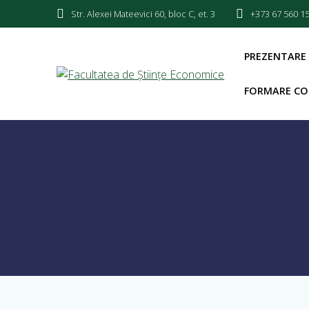
Str. Alexei Mateevici 60, bloc C, et. 3
+373 67 560 1
PREZENTARE
FORMARE CO