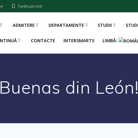
54
fse@usm.md
ADMITERE
DEPARTAMENTE
STUDII
STUD
NTINUĂ
CONTACTE
INTERSMARTS
LIMBĂ:
Buenas din León