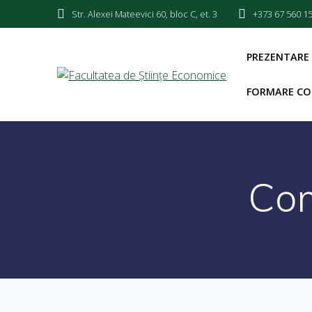
Str. Alexei Mateevici 60, bloc C, et. 3
+373 67 560 1
PREZENTARE
FORMARE CO
Com