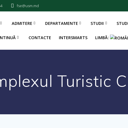
54
fse@usm.md
ADMITERE
DEPARTAMENTE
STUDII
STUD
NTINUĂ
CONTACTE
INTERSMARTS
LIMBĂ:
plexul Turistic 