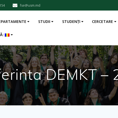
154
fse@usm.md
EPARTAMENTE
STUDII
STUDENȚI
CERCETARE
BĂ:
ferinta DEMKT – 