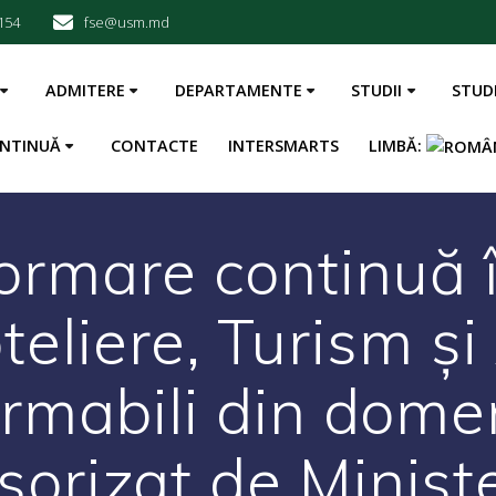
154
fse@usm.md
ADMITERE
DEPARTAMENTE
STUDII
STUD
NTINUĂ
CONTACTE
INTERSMARTS
LIMBĂ:
formare continuă 
oteliere, Turism ș
ormabili din dome
sorizat de Ministe