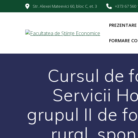
Str. Alexei Mateevici 60, bloc C, et. 3
+373 67 560 
PREZENTARE
FORMARE CO
Cursul de 
Servicii H
grupul II de f
rural, spon