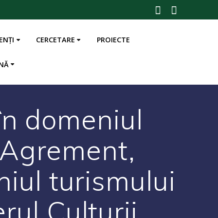
ENȚI
CERCETARE
PROIECTE
în domeniul
i Agrement,
niul turismului
rul Culturii