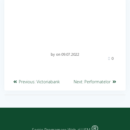
by
on 09.07.2022
0
Previous:
Victoriabank
Next:
Performatelor
®
Secție Programare Web al USM