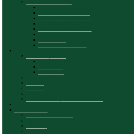
Info utile pentru studenți
Informația pentru anul I, Licență
Contingent ZI – 2025-2026
Contingent FR – 2025-2026
Contingent Masterat — 2025-2026
Ordin – buget/contract 2026
Cazare în cămin
Burse de studii
Taxe de studii 2026-2027
Cercetare
Manifestări științifice
Conferințe șiințifice
Simpozioane
Masa rotunda
Proiectele științifice
Publicații
Rapoarte
Centrul de cercetare Dezvoltare Durabilă și Performanț
Centrul de Studii și Cercetări Economice
Proiecte
Formare continuă
Despre formare continuă
Plan de învățământ FC
Absolvenți
Materiale promoționale