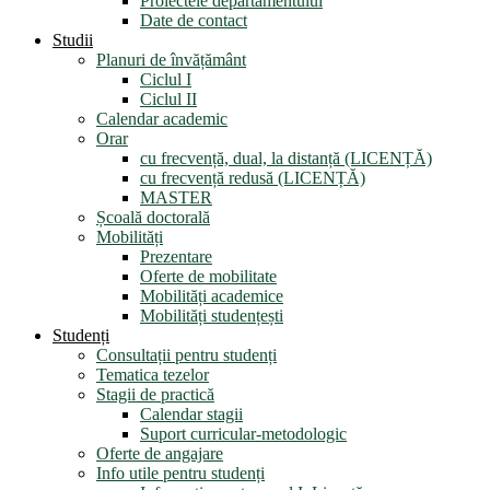
Proiectele departamentului
Date de contact
Studii
Planuri de învățământ
Ciclul I
Ciclul II
Calendar academic
Orar
cu frecvență, dual, la distanță (LICENȚĂ)
cu frecvență redusă (LICENȚĂ)
MASTER
Școală doctorală
Mobilități
Prezentare
Oferte de mobilitate
Mobilități academice
Mobilități studențești
Studenți
Consultații pentru studenți
Tematica tezelor
Stagii de practică
Calendar stagii
Suport curricular-metodologic
Oferte de angajare
Info utile pentru studenți