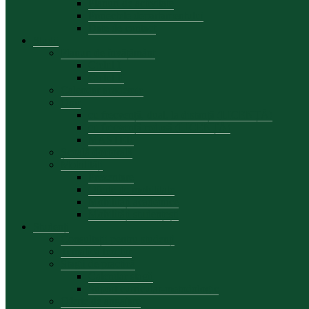
Planuri de activitate
Proiectele departamentului
Date de contact
Studii
Planuri de învățământ
Ciclul I
Ciclul II
Calendar academic
Orar
cu frecvență, dual, la distanță (LICENȚĂ)
cu frecvență redusă (LICENȚĂ)
MASTER
Școală doctorală
Mobilități
Prezentare
Oferte de mobilitate
Mobilități academice
Mobilități studențești
Studenți
Consultații pentru studenți
Tematica tezelor
Stagii de practică
Calendar stagii
Suport curricular-metodologic
Oferte de angajare