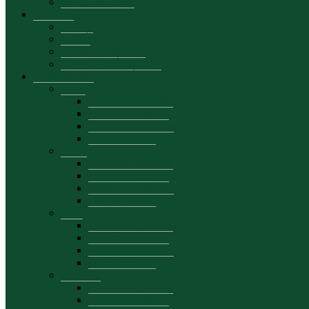
Manual de brand
Admitere
Licență
Master
Oferta educațională
Materiale promoționale
Departamente
DAA
Prezentare generală
Personal academic
Planuri de activitate
Date de contact
DCIE
Prezentare generală
Personal academic
Planuri de activitate
Date de contact
DFB
Prezentare generală
Personal academic
Planuri de activitate
Date de contact
DEMKT
Prezentare generală
Personal academic