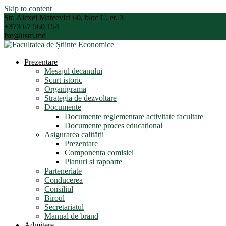
Skip to content
Str. Alexei Mateevici 60, bloc C, et. 3
+373 67 560 154
fse@usm.md
Prezentare
Mesajul decanului
Scurt istoric
Organigrama
Strategia de dezvoltare
Documente
Documente reglementare activitate facultate
Documente proces educațional
Asigurarea calității
Prezentare
Componența comisiei
Planuri și rapoarte
Parteneriate
Conducerea
Consiliul
Biroul
Secretariatul
Manual de brand
Admitere