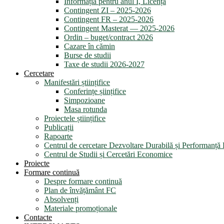
Informația pentru anul I, Licență
Contingent ZI – 2025-2026
Contingent FR – 2025-2026
Contingent Masterat — 2025-2026
Ordin – buget/contract 2026
Cazare în cămin
Burse de studii
Taxe de studii 2026-2027
Cercetare
Manifestări științifice
Conferințe șiințifice
Simpozioane
Masa rotunda
Proiectele științifice
Publicații
Rapoarte
Centrul de cercetare Dezvoltare Durabilă și Performanț
Centrul de Studii și Cercetări Economice
Proiecte
Formare continuă
Despre formare continuă
Plan de învățământ FC
Absolvenți
Materiale promoționale
Contacte