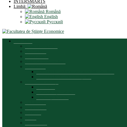
INTERSMARTS
Limbă:
Română
English
Русский
Prezentare
Mesajul decanului
Scurt istoric
Organigrama
Strategia de dezvoltare
Documente
Documente reglementare activitate facultate
Documente proces educațional
Asigurarea calității
Prezentare
Componența comisiei
Planuri și rapoarte
Parteneriate
Conducerea
Consiliul
Biroul
Secretariatul