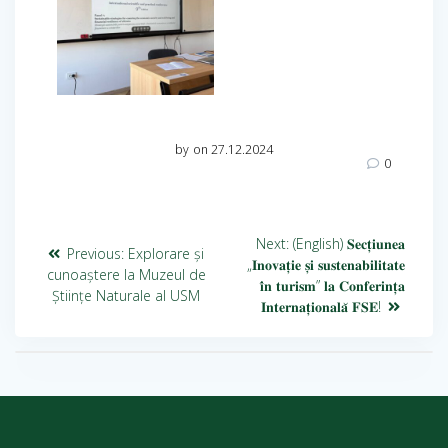
by
on 27.12.2024
0
Next:
(English) 𝐒𝐞𝐜𝐭̦𝐢𝐮𝐧𝐞𝐚
Previous:
Explorare și
„𝐈𝐧𝐨𝐯𝐚𝐭̦𝐢𝐞 𝐬̦𝐢 𝐬𝐮𝐬𝐭𝐞𝐧𝐚𝐛𝐢𝐥𝐢𝐭𝐚𝐭𝐞
cunoaștere la Muzeul de
𝐢̂𝐧 𝐭𝐮𝐫𝐢𝐬𝐦” 𝐥𝐚 𝐂𝐨𝐧𝐟𝐞𝐫𝐢𝐧𝐭̦𝐚
Științe Naturale al USM
𝐈𝐧𝐭𝐞𝐫𝐧𝐚𝐭̦𝐢𝐨𝐧𝐚𝐥𝐚̆ 𝐅𝐒𝐄!