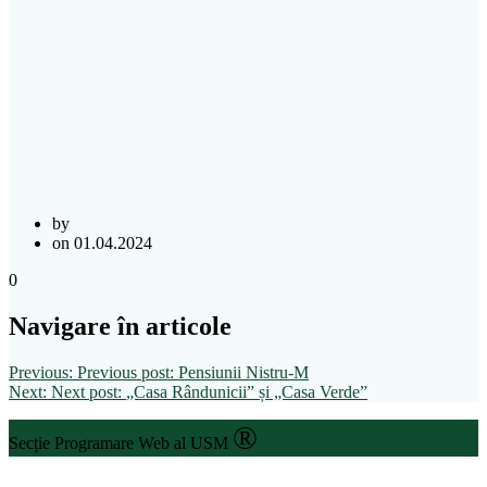
by
on 01.04.2024
0
Navigare în articole
Previous:
Previous post:
Pensiunii Nistru-M
Next:
Next post:
„Casa Rândunicii” și „Casa Verde”
®
Secție Programare Web al USM