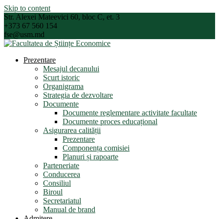
Skip to content
Str. Alexei Mateevici 60, bloc C, et. 3
+373 67 560 154
fse@usm.md
Prezentare
Mesajul decanului
Scurt istoric
Organigrama
Strategia de dezvoltare
Documente
Documente reglementare activitate facultate
Documente proces educațional
Asigurarea calității
Prezentare
Componența comisiei
Planuri și rapoarte
Parteneriate
Conducerea
Consiliul
Biroul
Secretariatul
Manual de brand
Admitere