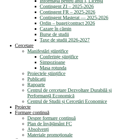
Informația pentru anul I, Licență
Contingent ZI – 2025-2026
Contingent FR – 2025-2026
Contingent Masterat — 2025-2026
Ordin – buget/contract 2026
Cazare în cămin
Burse de studii
Taxe de studii 2026-2027
Cercetare
Manifestări științifice
Conferințe șiințifice
Simpozioane
Masa rotunda
Proiectele științifice
Publicații
Rapoarte
Centrul de cercetare Dezvoltare Durabilă și
Performanță Economică
Centrul de Studii și Cercetări Economice
Proiecte
Formare continuă
Despre formare continuă
Plan de învățământ FC
Absolvenți
Materiale promoționale