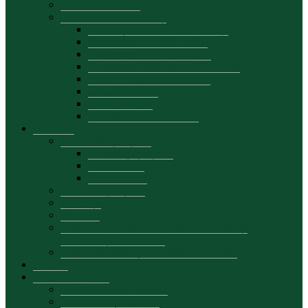
Oferte de angajare
Info utile pentru studenți
Informația pentru anul I, Licență
Contingent ZI – 2025-2026
Contingent FR – 2025-2026
Contingent Masterat — 2025-2026
Ordin – buget/contract 2026
Cazare în cămin
Burse de studii
Taxe de studii 2026-2027
Cercetare
Manifestări științifice
Conferințe șiințifice
Simpozioane
Masa rotunda
Proiectele științifice
Publicații
Rapoarte
Centrul de cercetare Dezvoltare Durabilă și
Performanță Economică
Centrul de Studii și Cercetări Economice
Proiecte
Formare continuă
Despre formare continuă
Plan de învățământ FC