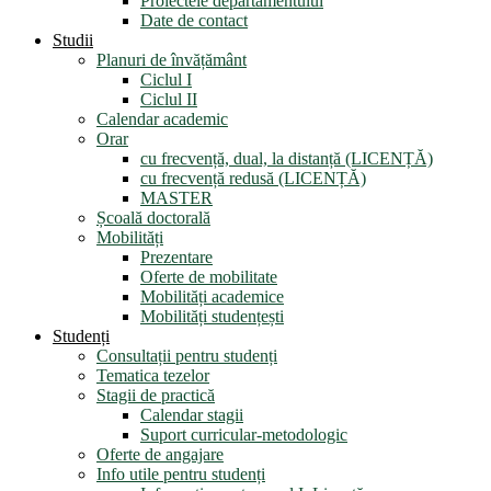
Proiectele departamentului
Date de contact
Studii
Planuri de învățământ
Ciclul I
Ciclul II
Calendar academic
Orar
cu frecvență, dual, la distanță (LICENȚĂ)
cu frecvență redusă (LICENȚĂ)
MASTER
Școală doctorală
Mobilități
Prezentare
Oferte de mobilitate
Mobilități academice
Mobilități studențești
Studenți
Consultații pentru studenți
Tematica tezelor
Stagii de practică
Calendar stagii
Suport curricular-metodologic
Oferte de angajare
Info utile pentru studenți