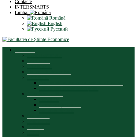
Contacte
INTERSMARTS
Limbă:
Română
English
Русский
Prezentare
Mesajul decanului
Scurt istoric
Organigrama
Strategia de dezvoltare
Documente
Documente reglementare activitate facultate
Documente proces educațional
Asigurarea calității
Prezentare
Componența comisiei
Planuri și rapoarte
Parteneriate
Conducerea
Consiliul
Biroul