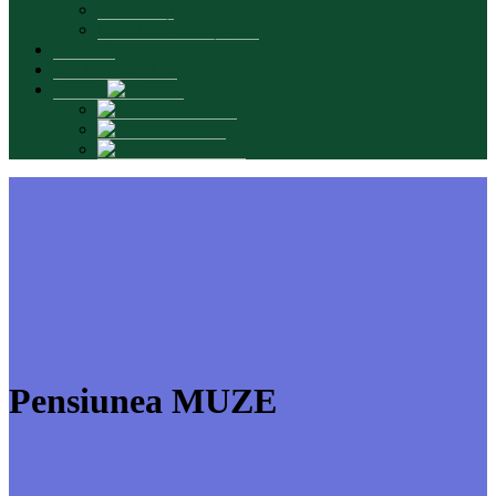
Absolvenți
Materiale promoționale
Contacte
INTERSMARTS
Limbă:
Română
English
Русский
Pensiunea MUZE