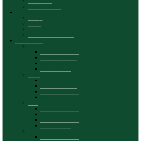
Secretariatul
Manual de brand
Admitere
Licență
Master
Oferta educațională
Materiale promoționale
Departamente
DAA
Prezentare generală
Personal academic
Planuri de activitate
Date de contact
DCIE
Prezentare generală
Personal academic
Planuri de activitate
Date de contact
DFB
Prezentare generală
Personal academic
Planuri de activitate
Date de contact
DEMKT
Prezentare generală