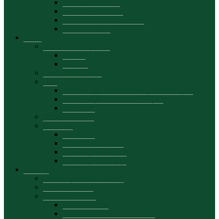
Personal academic
Planuri de activitate
Proiectele departamentului
Date de contact
Studii
Planuri de învățământ
Ciclul I
Ciclul II
Calendar academic
Orar
cu frecvență, dual, la distanță (LICENȚĂ)
cu frecvență redusă (LICENȚĂ)
MASTER
Școală doctorală
Mobilități
Prezentare
Oferte de mobilitate
Mobilități academice
Mobilități studențești
Studenți
Consultații pentru studenți
Tematica tezelor
Stagii de practică
Calendar stagii
Suport curricular-metodologic