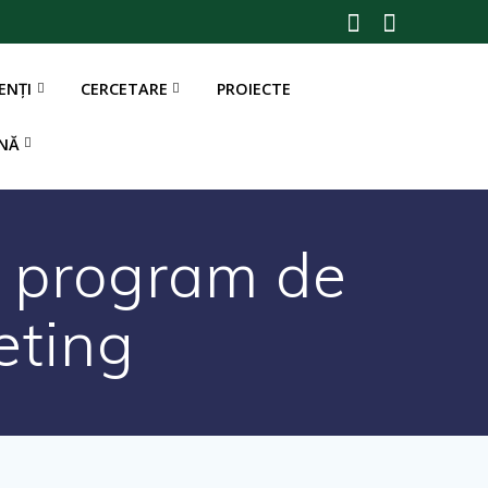
ENȚI
CERCETARE
PROIECTE
l program de
eting