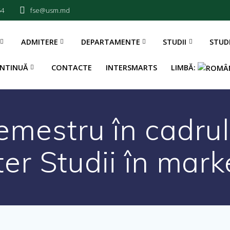
54
fse@usm.md
ADMITERE
DEPARTAMENTE
STUDII
STUD
NTINUĂ
CONTACTE
INTERSMARTS
LIMBĂ:
semestru în cadru
er Studii în mark