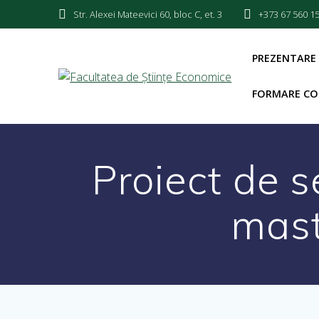
Str. Alexei Mateevici 60, bloc C, et. 3
+373 67 560 1
PREZENTARE
FORMARE CO
Proiect de 
mast