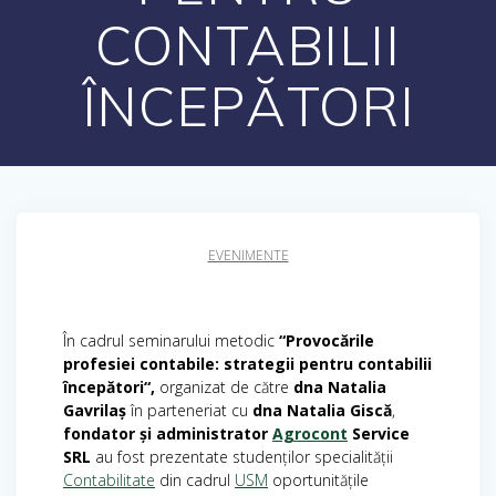
CONTABILII
ÎNCEPĂTORI
EVENIMENTE
În cadrul seminarului metodic
“Provocările
profesiei contabile: strategii pentru contabilii
începători“,
organizat de către
dna
Natalia
Gavrilaș
în parteneriat cu
dna Natalia Giscă
,
fondator și administrator
Agrocont
Service
SRL
au fost prezentate studenților specialității
Contabilitate
din cadrul
USM
oportunitățile