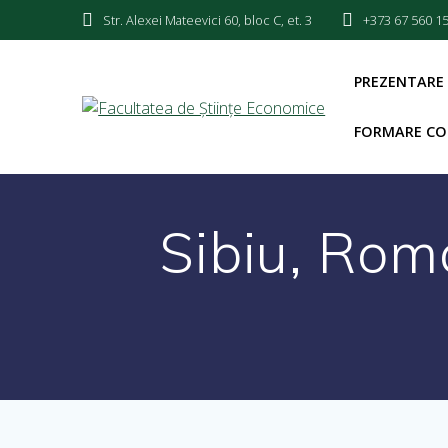
Str. Alexei Mateevici 60, bloc C, et. 3
+373 67 560 1
PREZENTARE
FORMARE CO
Sibiu, Rom