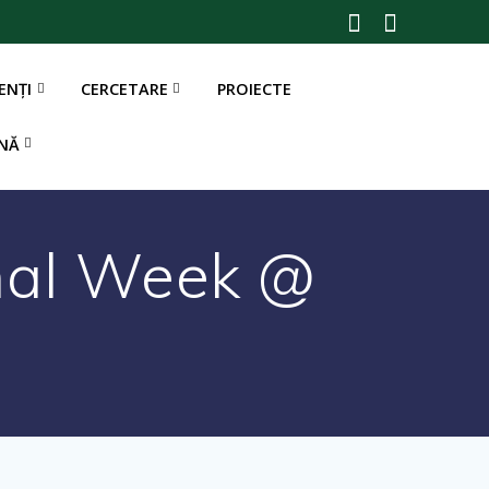
ENȚI
CERCETARE
PROIECTE
onal Week @