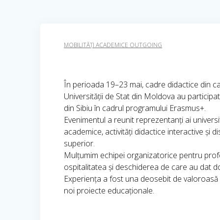
MOBILITĂȚI ACADEMICE OUTGOING
În perioada 19–23 mai, cadre didactice din 
Universității de Stat din Moldova au participa
din Sibiu în cadrul programului Erasmus+.
Evenimentul a reunit reprezentanți ai universi
academice, activități didactice interactive și d
superior.
Mulțumim echipei organizatorice pentru profes
ospitalitatea și deschiderea de care au dat d
Experiența a fost una deosebit de valoroasă 
noi proiecte educaționale.