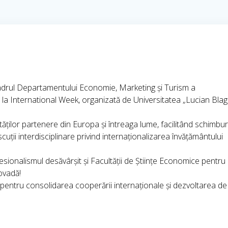
cadrul Departamentului Economie, Marketing și Turism a
t la International Week, organizată de Universitatea „Lucian Blag
tăților partenere din Europa și întreaga lume, facilitând schimbur
iscuții interdisciplinare privind internaționalizarea învățământului
ionalismul desăvârșit și Facultății de Științe Economice pentru
ovadă!
pentru consolidarea cooperării internaționale și dezvoltarea de