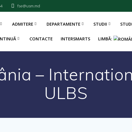
54
fse@usm.md
ADMITERE
DEPARTAMENTE
STUDII
STUD
NTINUĂ
CONTACTE
INTERSMARTS
LIMBĂ:
ânia – Internati
ULBS