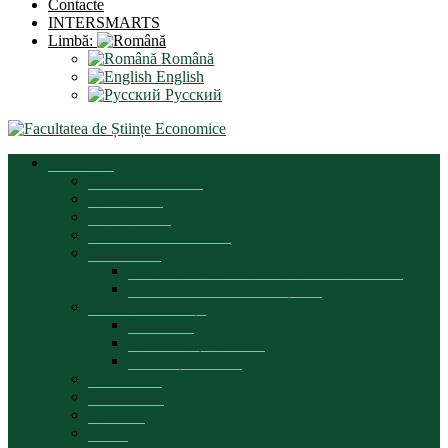
Contacte
INTERSMARTS
Limbă:
Română
English
Русский
Prezentare
Mesajul decanului
Scurt istoric
Organigrama
Strategia de dezvoltare
Documente
Documente reglementare activitate facultate
Documente proces educațional
Asigurarea calității
Prezentare
Componența comisiei
Planuri și rapoarte
Parteneriate
Conducerea
Consiliul
Biroul