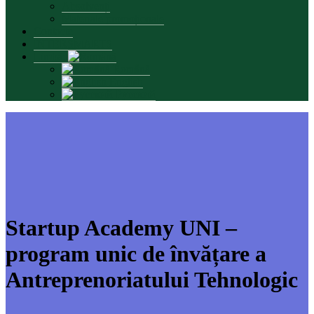
Absolvenți
Materiale promoționale
Contacte
INTERSMARTS
Limbă:
Română
English
Русский
Startup Academy UNI –
program unic de învățare a
Antreprenoriatului Tehnologic