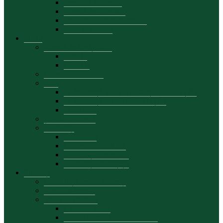
Personal academic
Planuri de activitate
Proiectele departamentului
Date de contact
Studii
Planuri de învățământ
Ciclul I
Ciclul II
Calendar academic
Orar
cu frecvență, dual, la distanță (LICENȚĂ)
cu frecvență redusă (LICENȚĂ)
MASTER
Școală doctorală
Mobilități
Prezentare
Oferte de mobilitate
Mobilități academice
Mobilități studențești
Studenți
Consultații pentru studenți
Tematica tezelor
Stagii de practică
Calendar stagii
Suport curricular-metodologic