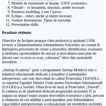
Modele de monetizare și finanțe. UNIT economics.
Vânzări – ce înseamnă, structura, unelte necesare.
Business modeling. Lean Canvas.
Echipa – roluri, unelte și sfaturi necesare.
Venture Investments. Tipuri de investiții.
Presentation skills.
Rezultate obținute
Obiective de învățare propuse către profesori și studenții USM,
inclusiv a Departamentului Administrarea Afacerilor, au constat în
înțelegerea procesului de creare a afacerilor, identificarea, evaluarea
și definirea oportunităților de afaceri și dezvoltarea unui plan de
afaceri care va avea ca scop „vânzarea” ideii către potențialii
investitori.
„Startup Academy” parte a programului Startup Moldova este o
inițiativă educațională dedicată a actualilor și potențialilor
antreprenori, care este dezvoltată în cadrul Proiectului TEKWILL,
cu suportul Agenției Statelor Unite pentru Dezvoltare Internațională
(USAID) și a Suediei. Obiectivul de bază al Proiectului „Tekwill”,
în calitatea sa de platformă dedicată progresului sectorului IT și
asigura un impact major asupra dezvoltării economice a țării, precum
și obținerea de noi abilități a participanților, prin îmbunătățirea
capacităților antreprenoriale și educaționale ale membrilor societății,