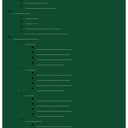
Secretariatul
Manual de brand
Admitere
Licență
Master
Oferta educațională
Materiale promoționale
Departamente
DAA
Prezentare generală
Personal academic
Planuri de activitate
Date de contact
DCIE
Prezentare generală
Personal academic
Planuri de activitate
Date de contact
DFB
Prezentare generală
Personal academic
Planuri de activitate
Date de contact
DEMKT
Prezentare generală