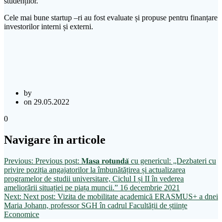
studenților.
Cele mai bune startup –ri au fost evaluate și propuse pentru finanțare
investorilor interni și externi.
by
on 29.05.2022
0
Navigare în articole
Previous:
Previous post:
𝐌𝐚𝐬𝐚 𝐫𝐨𝐭𝐮𝐧𝐝𝐚̆ cu genericul: „Dezbateri cu
privire poziția angajatorilor la îmbunătățirea și actualizarea
programelor de studii universitare, Ciclul I și II în vederea
ameliorării situației pe piața muncii.” 16 decembrie 2021
Next:
Next post:
Vizita de mobilitate academică ERASMUS+ a dnei
Maria Johann, professor SGH în cadrul Facultății de științe
Economice