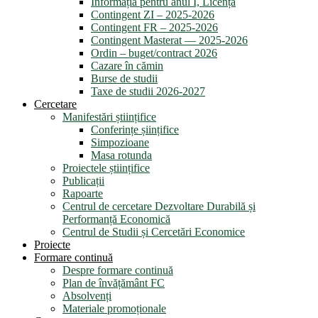
Informația pentru anul I, Licență
Contingent ZI – 2025-2026
Contingent FR – 2025-2026
Contingent Masterat — 2025-2026
Ordin – buget/contract 2026
Cazare în cămin
Burse de studii
Taxe de studii 2026-2027
Cercetare
Manifestări științifice
Conferințe șiințifice
Simpozioane
Masa rotunda
Proiectele științifice
Publicații
Rapoarte
Centrul de cercetare Dezvoltare Durabilă și
Performanță Economică
Centrul de Studii și Cercetări Economice
Proiecte
Formare continuă
Despre formare continuă
Plan de învățământ FC
Absolvenți
Materiale promoționale