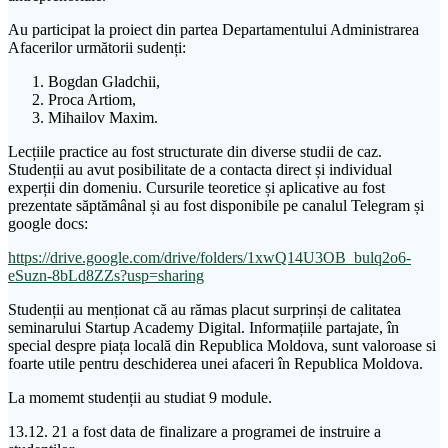
Au participat la proiect din partea Departamentului Administrarea
Afacerilor următorii sudenți:
Bogdan Gladchii,
Proca Artiom,
Mihailov Maxim.
Lecțiile practice au fost structurate din diverse studii de caz.
Studenții au avut posibilitate de a contacta direct și individual
experții din domeniu. Cursurile teoretice și aplicative au fost
prezentate săptămânal și au fost disponibile pe canalul Telegram și
google docs:
https://drive.google.com/drive/folders/1xwQ14U3OB_bulq2o6-
eSuzn-8bLd8ZZs?usp=sharing
Studenții au menționat că au rămas placut surprinși de calitatea
seminarului Startup Academy Digital. Informațiile partajate, în
special despre piața locală din Republica Moldova, sunt valoroase si
foarte utile pentru deschiderea unei afaceri în Republica Moldova.
La momemt studenții au studiat 9 module.
13.12. 21 a fost data de finalizare a programei de instruire a