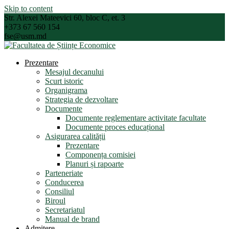
Skip to content
Str. Alexei Mateevici 60, bloc C, et. 3
+373 67 560 154
fse@usm.md
Prezentare
Mesajul decanului
Scurt istoric
Organigrama
Strategia de dezvoltare
Documente
Documente reglementare activitate facultate
Documente proces educațional
Asigurarea calității
Prezentare
Componența comisiei
Planuri și rapoarte
Parteneriate
Conducerea
Consiliul
Biroul
Secretariatul
Manual de brand
Admitere