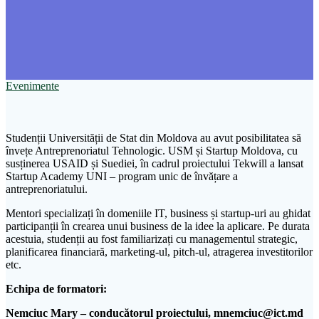
Evenimente
Studenții Universității de Stat din Moldova au avut posibilitatea să
învețe Antreprenoriatul Tehnologic. USM și Startup Moldova, cu
susținerea USAID și Suediei, în cadrul proiectului Tekwill a lansat
Startup Academy UNI – program unic de învățare a
antreprenoriatului.
Mentori specializați în domeniile IT, business și startup-uri au ghidat
participanții în crearea unui business de la idee la aplicare. Pe durata
acestuia, studenții au fost familiarizați cu managementul strategic,
planificarea financiară, marketing-ul, pitch-ul, atragerea investitorilor
etc.
Echipa de formatori:
Nemciuc Mary – conducătorul proiectului, mnemciuc@ict.md