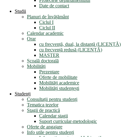
Proiectele departamentului
Date de contact
Studii
Planuri de învățământ
Ciclul I
Ciclul II
Calendar academic
Orar
cu frecvență, dual, la distanță (LICENȚĂ)
cu frecvență redusă (LICENȚĂ)
MASTER
Școală doctorală
Mobilități
Prezentare
Oferte de mobilitate
Mobilități academice
Mobilități studențești
Studenți
Consultații pentru studenți
Tematica tezelor
Stagii de practică
Calendar stagii
Suport curricular-metodologic
Oferte de angajare
Info utile pentru studenți