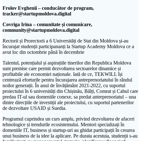
Frolov Evghenii – conducător de program,
tracker@startupmoldova.digital
Covriga Irina – comunitate și comunicare,
community@startupmoldova.digital
Rectorii și Prorectorii a 6 Universități de Stat din Moldova și-au
încurajat studenții participananți la Startup Academy Moldova ce a
avut loc din octombrie până în decembrie
Talentul, potențialul și aspirațiile tinerilor din Republica Moldova
sunt premise care permit dezvoltarea sectoarelor dinamice și
profitabile ale economiei naționale. Iată de ce, TEKWILL își
centrează eforturile pentru încurajarea antreprenoriatului în rândul
noilor generații. În anul de învățământ 2021-2022, cu suportul
proiectului în 6 universități din Chișinău, Bălți, Comrat și Cahul care
predau IT-ul sau domeniile conexe, sa predat antreprenoriatul – una
dintre direcțiile de investiții ale proiectului, cu suportul partenerilor
de dezvoltare USAID și Suedia.
Programul cuprindea un curs amplu, privind dezvoltarea de afaceri
tehnologice și trendurile ecosistemului. Mentori specializați în
domeniile IT, business și startup-uri au ghidat participații în crearea
unui business de la idee la aplicare. Pe durata acestuia, studenții s-au