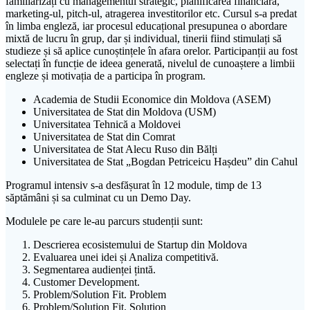
familiarizați cu managementul strategic, planificarea financiară,
marketing-ul, pitch-ul, atragerea investitorilor etc. Cursul s-a predat
în limba engleză, iar procesul educațional presupunea o abordare
mixtă de lucru în grup, dar și individual, tinerii fiind stimulați să
studieze și să aplice cunoștințele în afara orelor. Participanții au fost
selectați în funcție de ideea generată, nivelul de cunoaștere a limbii
engleze și motivația de a participa în program.
Academia de Studii Economice din Moldova (ASEM)
Universitatea de Stat din Moldova (USM)
Universitatea Tehnică a Moldovei
Universitatea de Stat din Comrat
Universitatea de Stat Alecu Ruso din Bălți
Universitatea de Stat „Bogdan Petriceicu Hașdeu” din Cahul
Programul intensiv s-a desfășurat în 12 module, timp de 13
săptămâni și sa culminat cu un Demo Day.
Modulele pe care le-au parcurs studenții sunt:
Descrierea ecosistemului de Startup din Moldova
Evaluarea unei idei și Analiza competitivă.
Segmentarea audienței țintă.
Customer Development.
Problem/Solution Fit. Problem
Problem/Solution Fit. Solution