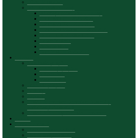
Oferte de angajare
Info utile pentru studenți
Informația pentru anul I, Licență
Contingent ZI – 2025-2026
Contingent FR – 2025-2026
Contingent Masterat — 2025-2026
Ordin – buget/contract 2026
Cazare în cămin
Burse de studii
Taxe de studii 2026-2027
Cercetare
Manifestări științifice
Conferințe șiințifice
Simpozioane
Masa rotunda
Proiectele științifice
Publicații
Rapoarte
Centrul de cercetare Dezvoltare Durabilă și
Performanță Economică
Centrul de Studii și Cercetări Economice
Proiecte
Formare continuă
Despre formare continuă
Plan de învățământ FC