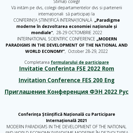
Stimați colegi!
Vă inităm pe dvs, colegii departamentelor dvs si partenerii
internaționali să participați la
CONFERINȚA ȘTIINȚIFICĂ INTERNAȚIONALĂ
„Paradigme
moderne în dezvoltarea economiei naționale și
mondiale”
, 28-29 OCTOMBRIE 2022
INTERNATIONAL SCIENTIFIC CONFERENCE
„MODERN
PARADIGMS IN THE DEVELOPMENT OF THE NATIONAL AND
WORLD ECONOMY”
, October 28-29, 2022
Completarea
formularului de participare
Invitatie Conferinta FSE 2022 Rom
Invitation Conference FES 200 Eng
Приглашение Конференция ФЭН 2022 Рус
Conferința Ştiinţifică Națională cu Participare
Internațională 2021
MODERN PARADIGMS IN THE DEVELOPMENT OF THE NATIONAL
AND WORLD ECONOMY PARADIGME MODERNE ÎN DEZVOLTAREA