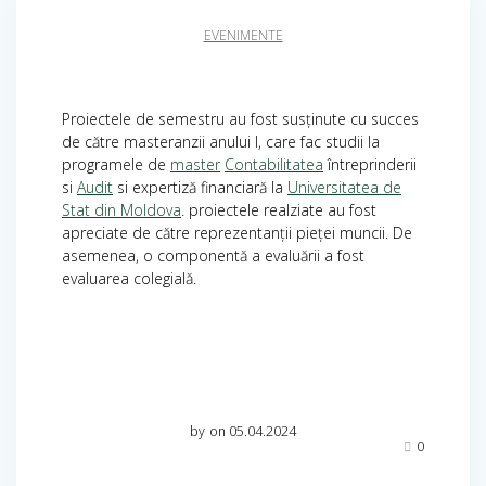
EVENIMENTE
Proiectele de semestru au fost susținute cu succes
de către masteranzii anului I, care fac studii la
programele de
master
Contabilitatea
întreprinderii
si
Audit
si expertiză financiară la
Universitatea de
Stat din Moldova
. proiectele realziate au fost
apreciate de către reprezentanții pieței muncii. De
asemenea, o componentă a evaluării a fost
evaluarea colegială.
by
on 05.04.2024
0