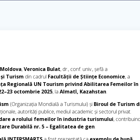
n Moldova
,
Veronica Bulat
, dr., conf. univ., șefă a
și Turism
din cadrul
Facultății de Științe Economice
, a
ța Regională UN Tourism privind Abilitarea Femeilor în
22–23 octombrie 2025
, la
Almatî, Kazahstan
.
ism
(Organizația Mondială a Turismului) și
Biroul de Turism d
naționale, autorități publice, mediul academic și sectorul privat.
dare a rolului femeilor în industria turismului
, contribuin
tare Durabilă nr. 5 – Egalitatea de gen
.
nală INTERSMARTS
a fost prezentată ca
exemplu de bună