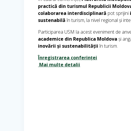
practică din turismul Republicii Moldov
colaborarea interdisciplinară
pot sprijini
sustenabilă
în turism, la nivel regional și int
Participarea USM la acest eveniment de anv
academice din Republica Moldova
și ang
inovării și sustenabilității
în turism.
Înregistrarea conferinței
Mai multe detalii