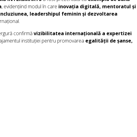
a
, evidențiind modul în care
inovația digitală, mentoratul și
incluziunea, leadershipul feminin și dezvoltarea
ernațional.
ergură confirmă
vizibilitatea internațională a expertizei
ajamentul instituției pentru promovarea
egalității de șanse,