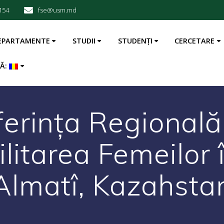
154
fse@usm.md
EPARTAMENTE
STUDII
STUDENȚI
CERCETARE
BĂ:
erința Regional
ilitarea Femeilor 
Almatî, Kazahsta