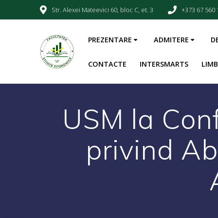
Str. Alexei Mateevici 60, bloc C, et. 3
+373 67 560 
PREZENTARE
ADMITERE
D
CONTACTE
INTERSMARTS
LIM
USM la Conf
privind Ab