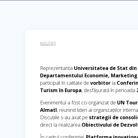
NOUTĂȚI
Reprezentanta
Universitatea de Stat di
Departamentului Economie, Marketing 
participat în calitate de
vorbitor
la
Conferin
Turism în Europa
, desfășurată în perioada
Evenimentul a fost co-organizat de
UN Tour
Almatî
, reunind lideri ai organizațiilor inter
Discuțiile s-au axat pe
strategii de consoli
direct la realizarea
Obiectivului de Dezvol
În cadrul conferinței,
Platforma inovațio