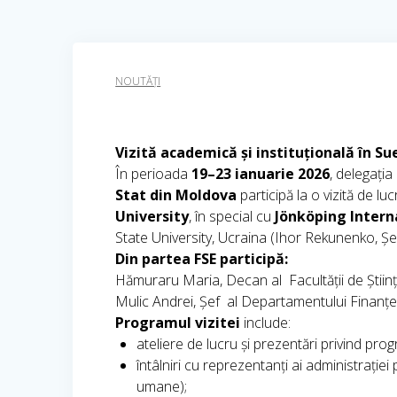
NOUTĂȚI
Vizită academică și instituțională în Su
În perioada
19–23 ianuarie 2026
, delegația
Stat din Moldova
participă la o vizită de luc
University
, în special cu
Jönköping Intern
State University, Ucraina (Ihor Rekunenko,
Din partea FSE participă:
Hămuraru Maria, Decan al Facultății de Știi
Mulic Andrei, Șef al Departamentului Finanțe
Programul vizitei
include:
ateliere de lucru și prezentări privind pr
întâlniri cu reprezentanți ai administrației
umane);