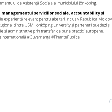
amentului de Asistență Socială al municipiului Jönköping.
n managementul serviciilor sociale, accountability și
de experiență relevant pentru alte țări, inclusiv Republica Moldov
ituțional dintre USM, Jönköping University și partenerii suedezi și
 și administrative prin transfer de bune practici europene.
nternațională #Guvernanță #FinanțePublice