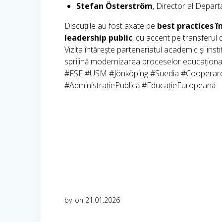
Stefan Österström
, Director al Depart
Discuțiile au fost axate pe
best practices î
leadership public
, cu accent pe transferul 
Vizita întărește parteneriatul academic și inst
sprijină modernizarea proceselor educaționale
#FSE #USM #Jönköping #Suedia #CooperareI
#AdministrațiePublică #EducațieEuropeană
by
on 21.01.2026