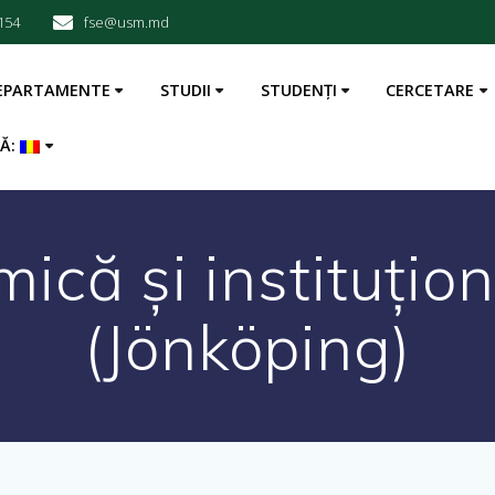
154
fse@usm.md
EPARTAMENTE
STUDII
STUDENȚI
CERCETARE
BĂ:
ică și instituțio
(Jönköping)