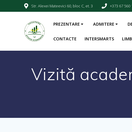
Str. Alexei Mateevici 60, bloc C, et. 3
+373 67 560 
PREZENTARE
ADMITERE
D
CONTACTE
INTERSMARTS
LIM
Vizită academ