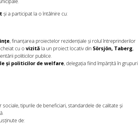
nicipale.
t
și a participat la o întâlnire cu:
uințe
, finanțarea proiectelor rezidențiale și rolul întreprinderilor
încheiat cu o
vizită
la un proiect locativ din
Sörsjön, Taberg
,
ării politicilor publice.
ale și politicilor de welfare
, delegația fiind împărțită în grupuri
 sociale, tipurile de beneficiari, standardele de calitate și
ă.
usținute de: