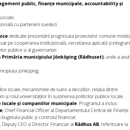
gement public, finanțe municipale, accountability și
 sociale;
ională cu partenerii suedezi.
ice
dedicate prezentării progresului proiectelor comune moldo
 axat pe cooperarea instituțională, cercetarea aplicată și integrar
or publice și al guvernanței.
la
Primăria municipiului Jönköping (Rådhuset)
, unde a avut
nicipiului Jönköping;
ice locale, mecanismele de luare a deciziilor, relația dintre
și rolul universităților în susținerea politicilor publice locale.
e locale și companiilor municipale
. Programul a inclus:
e
, Chief Financial Officer al Departamentului Central de Finanțe 
bugetului public și controlul financiar;
, Deputy CEO și Director Financiar al
Rådhus AB
, referitoare la