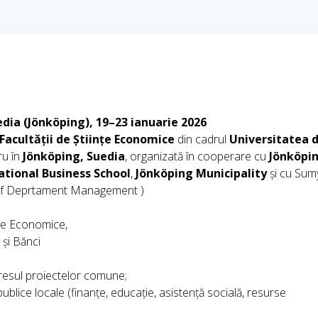
edia (Jönköping), 19–23 ianuarie 2026
Facultății de Științe Economice
din cadrul
Universitatea 
ru în
Jönköping, Suedia
, organizată în cooperare cu
Jönköpi
ational Business School
,
Jönköping Municipality
și cu Sum
 Șef Deprtament Management )
nțe Economice,
 și Bănci
ogresul proiectelor comune;
 publice locale (finanțe, educație, asistență socială, resurse