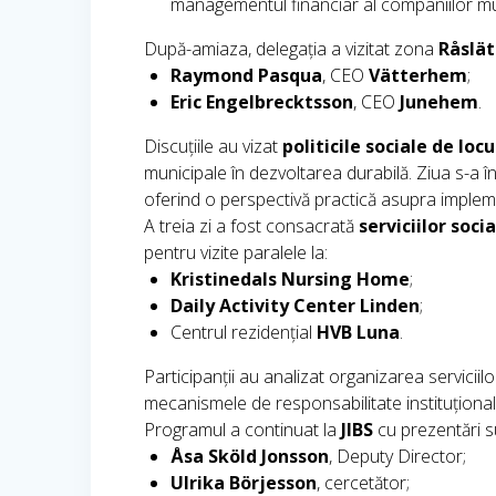
managementul financiar al companiilor mu
După-amiaza, delegația a vizitat zona
Råslät
Raymond Pasqua
, CEO
Vätterhem
;
Eric Engelbrecktsson
, CEO
Junehem
.
Discuțiile au vizat
politicile sociale de loc
municipale în dezvoltarea durabilă. Ziua s-a 
oferind o perspectivă practică asupra implement
A treia zi a fost consacrată
serviciilor soci
pentru vizite paralele la:
Kristinedals Nursing Home
;
Daily Activity Center Linden
;
Centrul rezidențial
HVB Luna
.
Participanții au analizat organizarea serviciilor
mecanismele de responsabilitate instituțional
Programul a continuat la
JIBS
cu prezentări s
Åsa Sköld Jonsson
, Deputy Director;
Ulrika Börjesson
, cercetător;