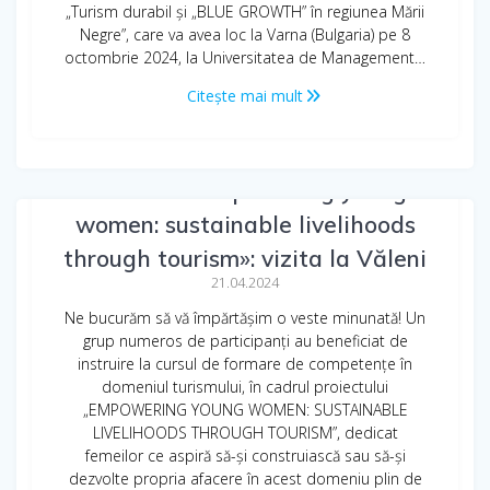
„Turism durabil și „BLUE GROWTH” în regiunea Mării
Negre”, care va avea loc la Varna (Bulgaria) pe 8
octombrie 2024, la Universitatea de Management…
Citește mai mult
Proiectul «Empowering young
women: sustainable livelihoods
through tourism»: vizita la Văleni
21.04.2024
Ne bucurăm să vă împărtășim o veste minunată! Un
grup numeros de participanți au beneficiat de
instruire la cursul de formare de competențe în
domeniul turismului, în cadrul proiectului
„EMPOWERING YOUNG WOMEN: SUSTAINABLE
LIVELIHOODS THROUGH TOURISM”, dedicat
femeilor ce aspiră să-și construiască sau să-și
dezvolte propria afacere în acest domeniu plin de