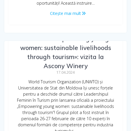
oportunități! Această instruire…
Citește mai mult
Proiectul «Empowering young
women: sustainable livelihoods
through tourism»: vizita la
Ascony Winery
17.04.2024
World Tourism Organization (UNWTO) și
Universitatea de Stat din Moldova își unesc forțele
pentru a deschide drumul către Leadershipul
Feminin în Turism prin lansarea oficială a proiectului
„Empowering young women: sustainable livelihoods
through tourism”! Grupul pilot a fost instruit în
perioada 26-27 februarie de către 10 experți în
domeniul formării de competențe pentru industria
turismului…