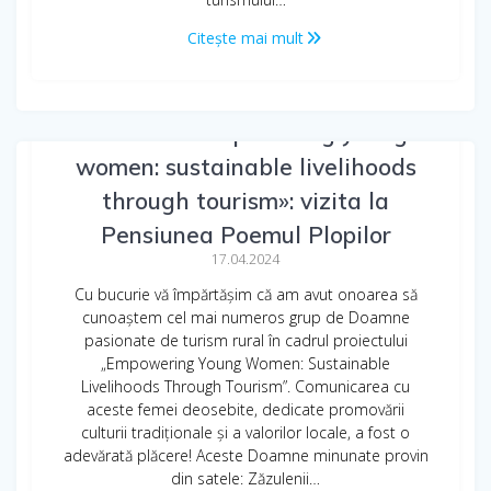
Citește mai mult
Proiectul «Empowering young
women: sustainable livelihoods
through tourism»: vizita la
Pensiunea Poemul Plopilor
17.04.2024
Cu bucurie vă împărtășim că am avut onoarea să
cunoaștem cel mai numeros grup de Doamne
pasionate de turism rural în cadrul proiectului
„Empowering Young Women: Sustainable
Livelihoods Through Tourism”. Comunicarea cu
aceste femei deosebite, dedicate promovării
culturii tradiționale și a valorilor locale, a fost o
adevărată plăcere! Aceste Doamne minunate provin
din satele: Zăzulenii…