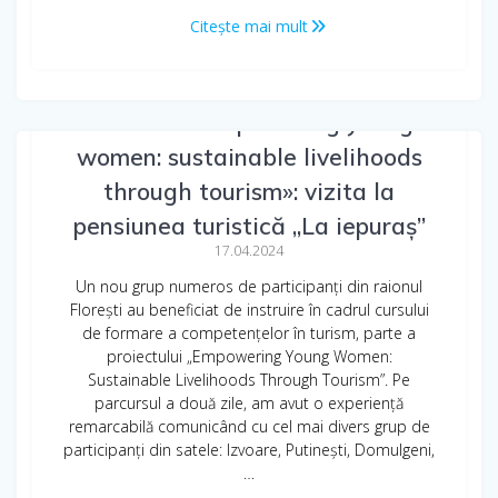
Citește mai mult
Proiectul «Empowering young
women: sustainable livelihoods
through tourism»: vizita la
pensiunea turistică „La iepuraș”
17.04.2024
Un nou grup numeros de participanți din raionul
Florești au beneficiat de instruire în cadrul cursului
de formare a competențelor în turism, parte a
proiectului „Empowering Young Women:
Sustainable Livelihoods Through Tourism”. Pe
parcursul a două zile, am avut o experiență
remarcabilă comunicând cu cel mai divers grup de
participanți din satele: Izvoare, Putinești, Domulgeni,
…