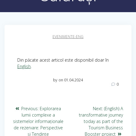
EVENIMENTE-ENG
Din păcate acest articol este disponibil doar în
English
.
by
on 01.04.2024
0
Previous:
Explorarea
Next:
(English) A
lumii complexe a
transformative journey
sistemelor informaționale
today as part of the
de rezervare: Perspective
Tourism Business
și Tendințe
Booster project