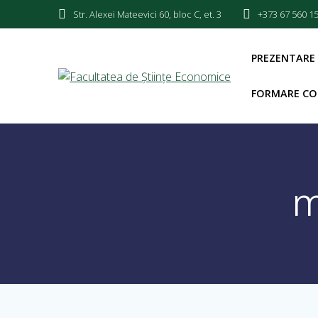
Str. Alexei Mateevici 60, bloc C, et. 3
+373 67 560 1
PREZENTARE
FORMARE CO
m