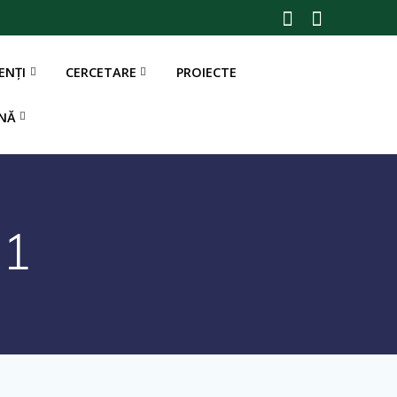
ENȚI
CERCETARE
PROIECTE
21