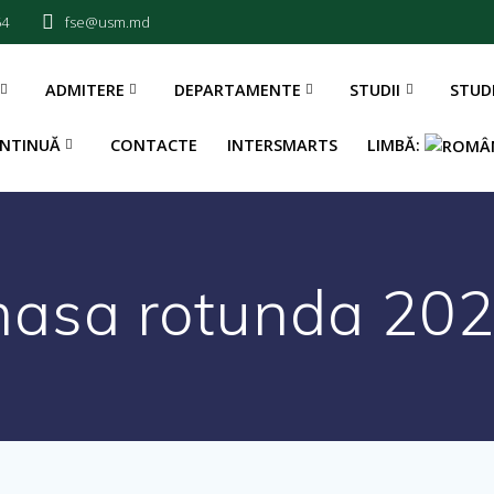
54
fse@usm.md
ADMITERE
DEPARTAMENTE
STUDII
STUD
NTINUĂ
CONTACTE
INTERSMARTS
LIMBĂ:
asa rotunda 20