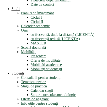
Proiectele departamentului
Date de contact
Studii
Planuri de învățământ
Ciclul I
Ciclul II
Calendar academic
Orar
cu frecvență, dual, la distanță (LICENȚĂ)
cu frecvență redusă (LICENȚĂ)
MASTER
Școală doctorală
Mobilități
Prezentare
Oferte de mobilitate
Mobilități academice
Mobilități studențești
Studenți
Consultații pentru studenți
Tematica tezelor
Stagii de practică
Calendar stagii
Suport curricular-metodologic
Oferte de angajare
Info utile pentru studenți