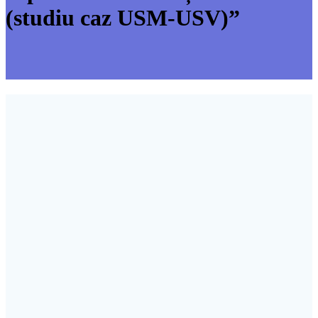
(studiu caz USM-USV)”