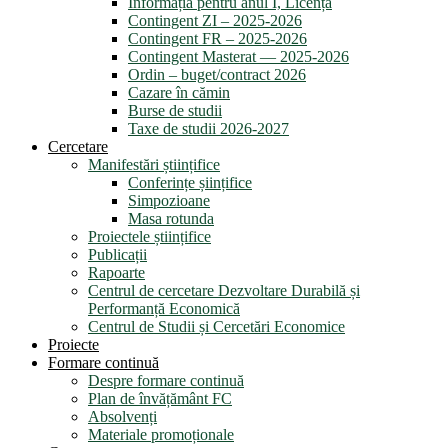
Informația pentru anul I, Licență
Contingent ZI – 2025-2026
Contingent FR – 2025-2026
Contingent Masterat — 2025-2026
Ordin – buget/contract 2026
Cazare în cămin
Burse de studii
Taxe de studii 2026-2027
Cercetare
Manifestări științifice
Conferințe șiințifice
Simpozioane
Masa rotunda
Proiectele științifice
Publicații
Rapoarte
Centrul de cercetare Dezvoltare Durabilă și
Performanță Economică
Centrul de Studii și Cercetări Economice
Proiecte
Formare continuă
Despre formare continuă
Plan de învățământ FC
Absolvenți
Materiale promoționale