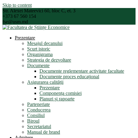
Skip to content
Str. Alexei Mateevici 60, bloc C, et. 3
+373 67 560 154
fse@usm.md
Prezentare
Mesajul decanului
Scurt istoric
Organigrama
Strategia de dezvoltare
Documente
Documente reglementare activitate facultate
Documente proces educațional
Asigurarea calității
Prezentare
Componența comisiei
Planuri și rapoarte
Parteneriate
Conducerea
Consiliul
Biroul
Secretariatul
Manual de brand
Admitere