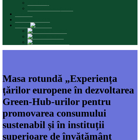
Absolvenți
Materiale promoționale
Contacte
INTERSMARTS
Limbă:
Română
English
Русский
Masa rotundă „Experiența
țărilor europene în dezvoltarea
Green-Hub-urilor pentru
promovarea consumului
sustenabil și în instituții
superioare de învățământ