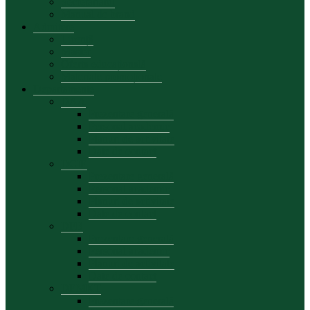
Secretariatul
Manual de brand
Admitere
Licență
Master
Oferta educațională
Materiale promoționale
Departamente
DAA
Prezentare generală
Personal academic
Planuri de activitate
Date de contact
DCIE
Prezentare generală
Personal academic
Planuri de activitate
Date de contact
DFB
Prezentare generală
Personal academic
Planuri de activitate
Date de contact
DEMKT
Prezentare generală