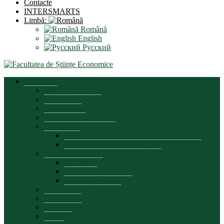
Contacte
INTERSMARTS
Limbă:
Română
English
Русский
Prezentare
Mesajul decanului
Scurt istoric
Organigrama
Strategia de dezvoltare
Documente
Documente reglementare activitate facultate
Documente proces educațional
Asigurarea calității
Prezentare
Componența comisiei
Planuri și rapoarte
Parteneriate
Conducerea
Consiliul
Biroul