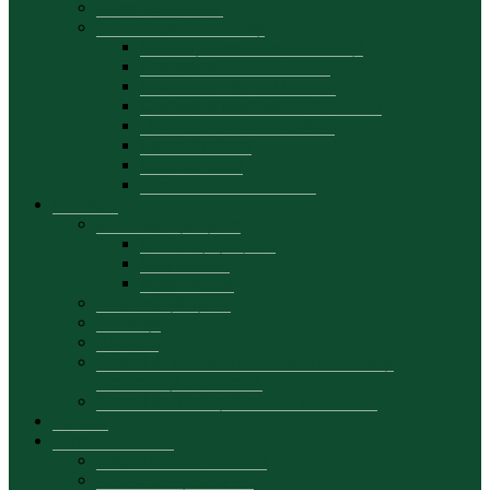
Oferte de angajare
Info utile pentru studenți
Informația pentru anul I, Licență
Contingent ZI – 2025-2026
Contingent FR – 2025-2026
Contingent Masterat — 2025-2026
Ordin – buget/contract 2026
Cazare în cămin
Burse de studii
Taxe de studii 2026-2027
Cercetare
Manifestări științifice
Conferințe șiințifice
Simpozioane
Masa rotunda
Proiectele științifice
Publicații
Rapoarte
Centrul de cercetare Dezvoltare Durabilă și
Performanță Economică
Centrul de Studii și Cercetări Economice
Proiecte
Formare continuă
Despre formare continuă
Plan de învățământ FC