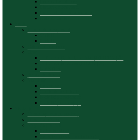
Personal academic
Planuri de activitate
Proiectele departamentului
Date de contact
Studii
Planuri de învățământ
Ciclul I
Ciclul II
Calendar academic
Orar
cu frecvență, dual, la distanță (LICENȚĂ)
cu frecvență redusă (LICENȚĂ)
MASTER
Școală doctorală
Mobilități
Prezentare
Oferte de mobilitate
Mobilități academice
Mobilități studențești
Studenți
Consultații pentru studenți
Tematica tezelor
Stagii de practică
Calendar stagii
Suport curricular-metodologic