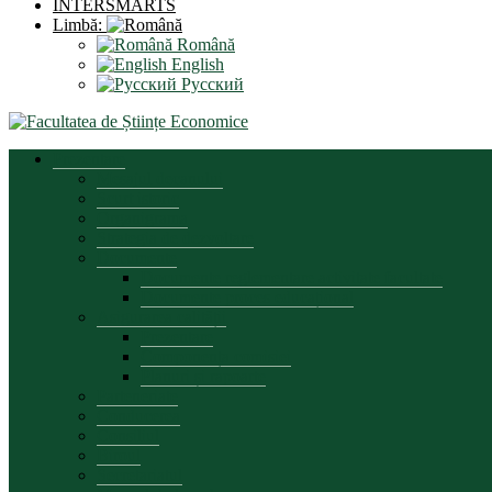
INTERSMARTS
Limbă:
Română
English
Русский
Prezentare
Mesajul decanului
Scurt istoric
Organigrama
Strategia de dezvoltare
Documente
Documente reglementare activitate facultate
Documente proces educațional
Asigurarea calității
Prezentare
Componența comisiei
Planuri și rapoarte
Parteneriate
Conducerea
Consiliul
Biroul
Secretariatul