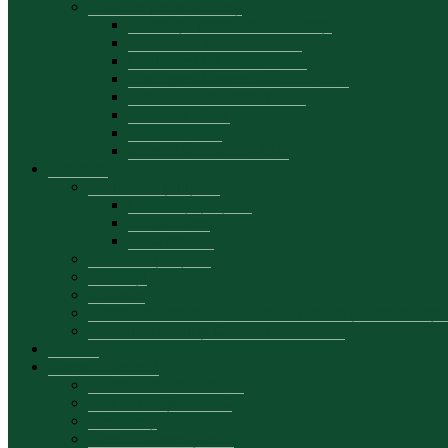
Info utile pentru studenți
Informația pentru anul I, Licență
Contingent ZI – 2025-2026
Contingent FR – 2025-2026
Contingent Masterat — 2025-2026
Ordin – buget/contract 2026
Cazare în cămin
Burse de studii
Taxe de studii 2026-2027
Cercetare
Manifestări științifice
Conferințe șiințifice
Simpozioane
Masa rotunda
Proiectele științifice
Publicații
Rapoarte
Centrul de cercetare Dezvoltare Durabilă și Performanț
Centrul de Studii și Cercetări Economice
Proiecte
Formare continuă
Despre formare continuă
Plan de învățământ FC
Absolvenți
Materiale promoționale