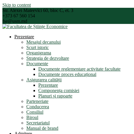
Skip to content
Str. Alexei Mateevici 60, bloc C, et. 3
+373 67 560 154
fse@usm.md
Prezentare
Mesajul decanului
Scurt istoric
Organigrama
Strategia de dezvoltare
Documente
Documente reglementare activitate facultate
Documente proces educațional
Asigurarea calității
Prezentare
Componența comisiei
Planuri și rapoarte
Parteneriate
Conducerea
Consiliul
Biroul
Secretariatul
Manual de brand
Admitere