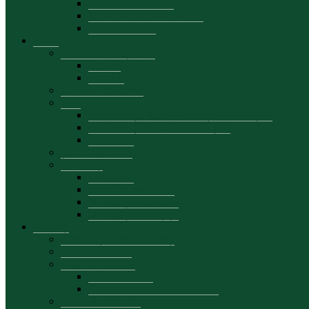
Planuri de activitate
Proiectele departamentului
Date de contact
Studii
Planuri de învățământ
Ciclul I
Ciclul II
Calendar academic
Orar
cu frecvență, dual, la distanță (LICENȚĂ)
cu frecvență redusă (LICENȚĂ)
MASTER
Școală doctorală
Mobilități
Prezentare
Oferte de mobilitate
Mobilități academice
Mobilități studențești
Studenți
Consultații pentru studenți
Tematica tezelor
Stagii de practică
Calendar stagii
Suport curricular-metodologic
Oferte de angajare