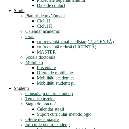
Proiectele departamentului
Date de contact
Studii
Planuri de învățământ
Ciclul I
Ciclul II
Calendar academic
Orar
cu frecvență, dual, la distanță (LICENȚĂ)
cu frecvență redusă (LICENȚĂ)
MASTER
Școală doctorală
Mobilități
Prezentare
Oferte de mobilitate
Mobilități academice
Mobilități studențești
Studenți
Consultații pentru studenți
Tematica tezelor
Stagii de practică
Calendar stagii
Suport curricular-metodologic
Oferte de angajare
Info utile pentru studenți