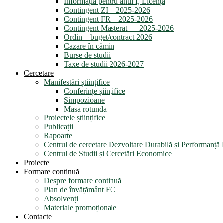
Informația pentru anul I, Licență
Contingent ZI – 2025-2026
Contingent FR – 2025-2026
Contingent Masterat — 2025-2026
Ordin – buget/contract 2026
Cazare în cămin
Burse de studii
Taxe de studii 2026-2027
Cercetare
Manifestări științifice
Conferințe șiințifice
Simpozioane
Masa rotunda
Proiectele științifice
Publicații
Rapoarte
Centrul de cercetare Dezvoltare Durabilă și Performanț
Centrul de Studii și Cercetări Economice
Proiecte
Formare continuă
Despre formare continuă
Plan de învățământ FC
Absolvenți
Materiale promoționale
Contacte