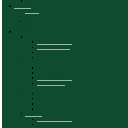
Manual de brand
Admitere
Licență
Master
Oferta educațională
Materiale promoționale
Departamente
DAA
Prezentare generală
Personal academic
Planuri de activitate
Date de contact
DCIE
Prezentare generală
Personal academic
Planuri de activitate
Date de contact
DFB
Prezentare generală
Personal academic
Planuri de activitate
Date de contact
DEMKT
Prezentare generală
Personal academic