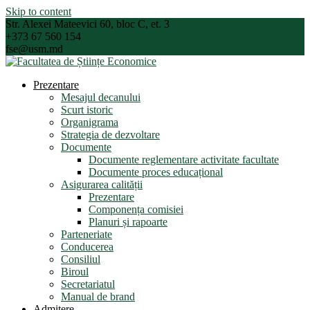
Skip to content
Str. Alexei Mateevici 60, bloc C, et. 3
+373 67 560 154
fse@usm.md
Prezentare
Mesajul decanului
Scurt istoric
Organigrama
Strategia de dezvoltare
Documente
Documente reglementare activitate facultate
Documente proces educațional
Asigurarea calității
Prezentare
Componența comisiei
Planuri și rapoarte
Parteneriate
Conducerea
Consiliul
Biroul
Secretariatul
Manual de brand
Admitere