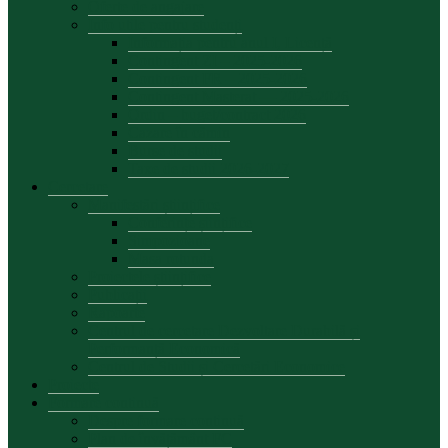
Oferte de angajare
Info utile pentru studenți
Informația pentru anul I, Licență
Contingent ZI – 2025-2026
Contingent FR – 2025-2026
Contingent Masterat — 2025-2026
Ordin – buget/contract 2026
Cazare în cămin
Burse de studii
Taxe de studii 2026-2027
Cercetare
Manifestări științifice
Conferințe șiințifice
Simpozioane
Masa rotunda
Proiectele științifice
Publicații
Rapoarte
Centrul de cercetare Dezvoltare Durabilă și
Performanță Economică
Centrul de Studii și Cercetări Economice
Proiecte
Formare continuă
Despre formare continuă
Plan de învățământ FC