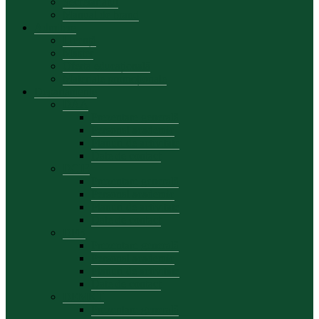
Secretariatul
Manual de brand
Admitere
Licență
Master
Oferta educațională
Materiale promoționale
Departamente
DAA
Prezentare generală
Personal academic
Planuri de activitate
Date de contact
DCIE
Prezentare generală
Personal academic
Planuri de activitate
Date de contact
DFB
Prezentare generală
Personal academic
Planuri de activitate
Date de contact
DEMKT
Prezentare generală