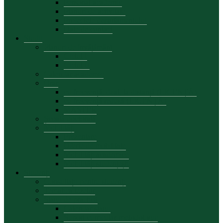
Personal academic
Planuri de activitate
Proiectele departamentului
Date de contact
Studii
Planuri de învățământ
Ciclul I
Ciclul II
Calendar academic
Orar
cu frecvență, dual, la distanță (LICENȚĂ)
cu frecvență redusă (LICENȚĂ)
MASTER
Școală doctorală
Mobilități
Prezentare
Oferte de mobilitate
Mobilități academice
Mobilități studențești
Studenți
Consultații pentru studenți
Tematica tezelor
Stagii de practică
Calendar stagii
Suport curricular-metodologic