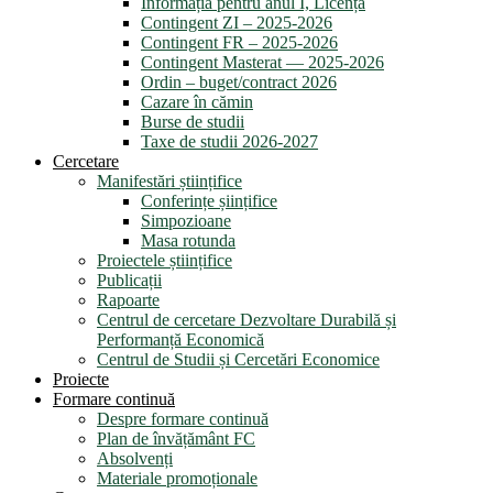
Informația pentru anul I, Licență
Contingent ZI – 2025-2026
Contingent FR – 2025-2026
Contingent Masterat — 2025-2026
Ordin – buget/contract 2026
Cazare în cămin
Burse de studii
Taxe de studii 2026-2027
Cercetare
Manifestări științifice
Conferințe șiințifice
Simpozioane
Masa rotunda
Proiectele științifice
Publicații
Rapoarte
Centrul de cercetare Dezvoltare Durabilă și
Performanță Economică
Centrul de Studii și Cercetări Economice
Proiecte
Formare continuă
Despre formare continuă
Plan de învățământ FC
Absolvenți
Materiale promoționale