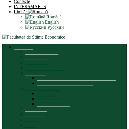
Contacte
INTERSMARTS
Limbă:
Română
English
Русский
Prezentare
Mesajul decanului
Scurt istoric
Organigrama
Strategia de dezvoltare
Documente
Documente reglementare activitate facultate
Documente proces educațional
Asigurarea calității
Prezentare
Componența comisiei
Planuri și rapoarte
Parteneriate
Conducerea
Consiliul
Biroul