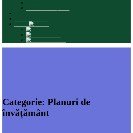
Absolvenți
Materiale promoționale
Contacte
INTERSMARTS
Limbă:
Română
English
Русский
Categorie:
Planuri de
învățământ