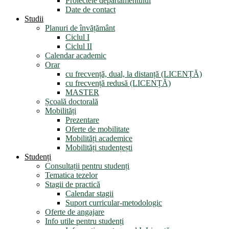
Proiectele departamentului
Date de contact
Studii
Planuri de învățământ
Ciclul I
Ciclul II
Calendar academic
Orar
cu frecvență, dual, la distanță (LICENȚĂ)
cu frecvență redusă (LICENȚĂ)
MASTER
Școală doctorală
Mobilități
Prezentare
Oferte de mobilitate
Mobilități academice
Mobilități studențești
Studenți
Consultații pentru studenți
Tematica tezelor
Stagii de practică
Calendar stagii
Suport curricular-metodologic
Oferte de angajare
Info utile pentru studenți