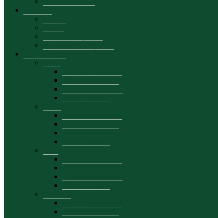
Manual de brand
Admitere
Licență
Master
Oferta educațională
Materiale promoționale
Departamente
DAA
Prezentare generală
Personal academic
Planuri de activitate
Date de contact
DCIE
Prezentare generală
Personal academic
Planuri de activitate
Date de contact
DFB
Prezentare generală
Personal academic
Planuri de activitate
Date de contact
DEMKT
Prezentare generală
Personal academic