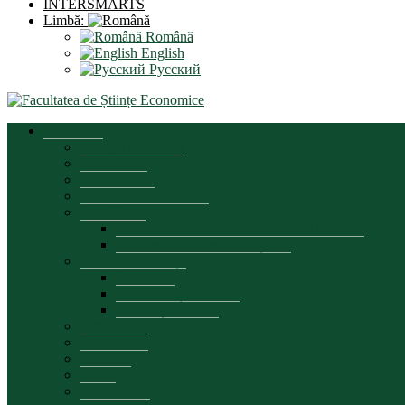
INTERSMARTS
Limbă:
Română
English
Русский
Prezentare
Mesajul decanului
Scurt istoric
Organigrama
Strategia de dezvoltare
Documente
Documente reglementare activitate facultate
Documente proces educațional
Asigurarea calității
Prezentare
Componența comisiei
Planuri și rapoarte
Parteneriate
Conducerea
Consiliul
Biroul
Secretariatul