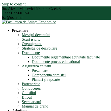
Skip to content
Str. Alexei Mateevici 60, bloc C, et. 3
+373 67 560 154
fse@usm.md
Prezentare
Mesajul decanului
Scurt istoric
Organigrama
Strategia de dezvoltare
Documente
Documente reglementare activitate facultate
Documente proces educațional
Asigurarea calității
Prezentare
Componența comisiei
Planuri și rapoarte
Parteneriate
Conducerea
Consiliul
Biroul
Secretariatul
Manual de brand
Admitere