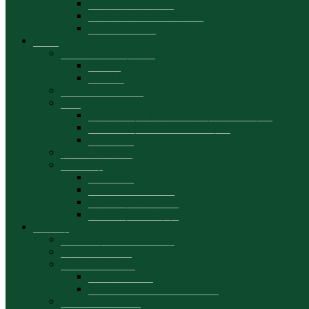
Planuri de activitate
Proiectele departamentului
Date de contact
Studii
Planuri de învățământ
Ciclul I
Ciclul II
Calendar academic
Orar
cu frecvență, dual, la distanță (LICENȚĂ)
cu frecvență redusă (LICENȚĂ)
MASTER
Școală doctorală
Mobilități
Prezentare
Oferte de mobilitate
Mobilități academice
Mobilități studențești
Studenți
Consultații pentru studenți
Tematica tezelor
Stagii de practică
Calendar stagii
Suport curricular-metodologic
Oferte de angajare