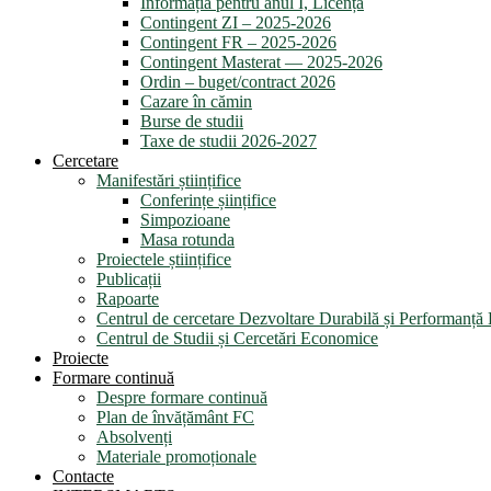
Informația pentru anul I, Licență
Contingent ZI – 2025-2026
Contingent FR – 2025-2026
Contingent Masterat — 2025-2026
Ordin – buget/contract 2026
Cazare în cămin
Burse de studii
Taxe de studii 2026-2027
Cercetare
Manifestări științifice
Conferințe șiințifice
Simpozioane
Masa rotunda
Proiectele științifice
Publicații
Rapoarte
Centrul de cercetare Dezvoltare Durabilă și Performanț
Centrul de Studii și Cercetări Economice
Proiecte
Formare continuă
Despre formare continuă
Plan de învățământ FC
Absolvenți
Materiale promoționale
Contacte