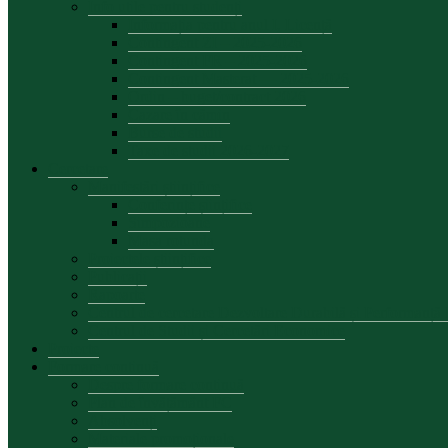
Info utile pentru studenți
Informația pentru anul I, Licență
Contingent ZI – 2025-2026
Contingent FR – 2025-2026
Contingent Masterat — 2025-2026
Ordin – buget/contract 2026
Cazare în cămin
Burse de studii
Taxe de studii 2026-2027
Cercetare
Manifestări științifice
Conferințe șiințifice
Simpozioane
Masa rotunda
Proiectele științifice
Publicații
Rapoarte
Centrul de cercetare Dezvoltare Durabilă și Performanț
Centrul de Studii și Cercetări Economice
Proiecte
Formare continuă
Despre formare continuă
Plan de învățământ FC
Absolvenți
Materiale promoționale