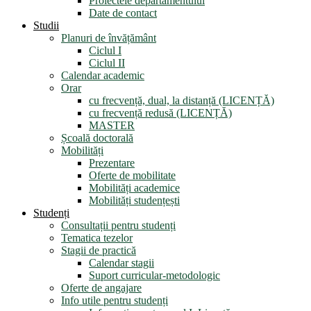
Proiectele departamentului
Date de contact
Studii
Planuri de învățământ
Ciclul I
Ciclul II
Calendar academic
Orar
cu frecvență, dual, la distanță (LICENȚĂ)
cu frecvență redusă (LICENȚĂ)
MASTER
Școală doctorală
Mobilități
Prezentare
Oferte de mobilitate
Mobilități academice
Mobilități studențești
Studenți
Consultații pentru studenți
Tematica tezelor
Stagii de practică
Calendar stagii
Suport curricular-metodologic
Oferte de angajare
Info utile pentru studenți